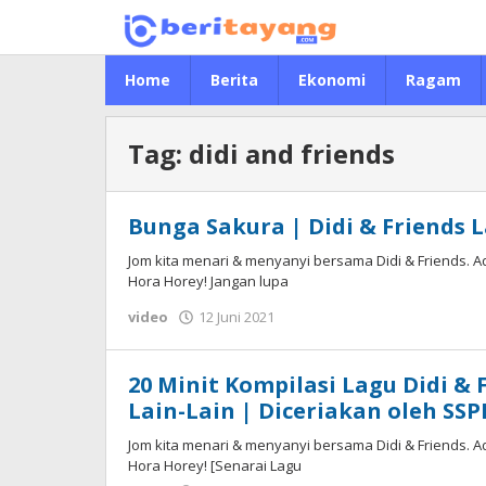
Lewati
ke
konten
Home
Berita
Ekonomi
Ragam
Tag:
didi and friends
Bunga Sakura | Didi & Friends
Jom kita menari & menyanyi bersama Didi & Friends. A
Hora Horey! Jangan lupa
video
12 Juni 2021
oleh
erwin
basir
20 Minit Kompilasi Lagu Didi & 
Lain-Lain | Diceriakan oleh SS
Jom kita menari & menyanyi bersama Didi & Friends. A
Hora Horey! [Senarai Lagu