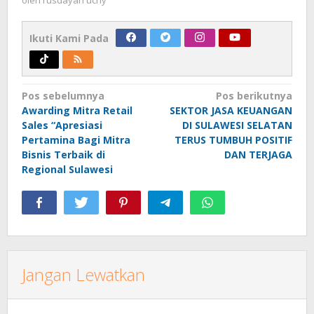
oleh
rusdayah uchy
Ikuti Kami Pada
Navigasi
Pos sebelumnya
Pos berikutnya
Awarding Mitra Retail
SEKTOR JASA KEUANGAN
pos
Sales “Apresiasi
DI SULAWESI SELATAN
Pertamina Bagi Mitra
TERUS TUMBUH POSITIF
Bisnis Terbaik di
DAN TERJAGA
Regional Sulawesi
Jangan Lewatkan