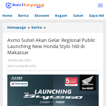
Lewati
ke
konten
Home
Berita
Ekonomi
Ragam
Sulsel
Gaya Hid
Homepage
»
berita
»
Asmo
Sulsel
Akan
Asmo Sulsel Akan Gelar Regional Public
Gelar
Launching New Honda Stylo 160 di
Regional
Makassar
Public
Launching
18 Februari 2024
oleh
New
rusdayah
oleh
rusdayah uchy
Honda
uchy
Stylo
160
di
Makassar