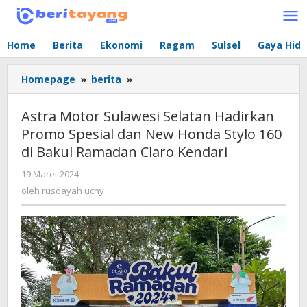
Lewati
ke
konten
Home
Berita
Ekonomi
Ragam
Sulsel
Gaya Hid
Homepage
»
berita
»
Astra
Motor
Sulawesi
Astra Motor Sulawesi Selatan Hadirkan
Selatan
Promo Spesial dan New Honda Stylo 160
Hadirkan
di Bakul Ramadan Claro Kendari
Promo
Spesial
19 Maret 2024
oleh
dan
rusdayah
oleh
rusdayah uchy
New
uchy
Honda
Stylo
160
di
Bakul
Ramadan
Claro