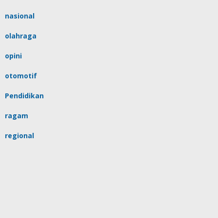
nasional
olahraga
opini
otomotif
Pendidikan
ragam
regional
religi
sulsel
tips
Uncategorized