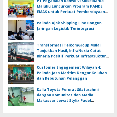
PT Pegadaian Kanwil VI SulSelBarRa
Maluku Luncurkan Program PANDE
EMAS untuk Perkuat Pemberdayaan
Masyarakat
Pelindo Ajak Shipping Line Bangun
Jaringan Logistik Terintegrasi
Transformasi TelkomGroup Mulai
Tunjukkan Hasil, InfraNexia Catat
Kinerja Positif Perkuat Infrastruktur
Digital Nasional
Customer Engagement Wilayah 4:
Pelindo Jasa Maritim Dengar Keluhan
dan Kebutuhan Pelanggan
Kalla Toyota Pererat Silaturahmi
dengan Komunitas dan Media
Makassar Lewat Stylix Padel
Challenge Season 2 : Raize The Game