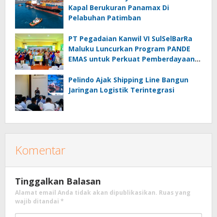
Kapal Berukuran Panamax Di
Pelabuhan Patimban
PT Pegadaian Kanwil VI SulSelBarRa
Maluku Luncurkan Program PANDE
EMAS untuk Perkuat Pemberdayaan
Masyarakat
Pelindo Ajak Shipping Line Bangun
Jaringan Logistik Terintegrasi
Komentar
Tinggalkan Balasan
Alamat email Anda tidak akan dipublikasikan.
Ruas yang
wajib ditandai
*