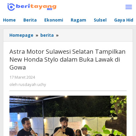
Lewati
ke
konten
Home
Berita
Ekonomi
Ragam
Sulsel
Gaya Hid
Homepage
»
berita
»
Astra
Motor
Sulawesi
Astra Motor Sulawesi Selatan Tampilkan
Selatan
New Honda Stylo dalam Buka Lawak di
Tampilkan
Gowa
New
Honda
17 Maret 2024
oleh
Stylo
rusdayah
oleh
rusdayah uchy
dalam
uchy
Buka
Lawak
di
Gowa