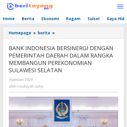
Lewati
ke
konten
Home
Berita
Ekonomi
Ragam
Sulsel
Gaya Hid
Homepage
»
berita
»
BANK
INDONESIA
BERSINERGI
BANK INDONESIA BERSINERGI DENGAN
DENGAN
PEMERINTAH DAERAH DALAM RANGKA
PEMERINTAH
MEMBANGUN PEREKONOMIAN
DAERAH
DALAM
SULAWESI SELATAN
RANGKA
4 Januari 2024
oleh
MEMBANGUN
rusdayah
oleh
rusdayah uchy
PEREKONOMIAN
uchy
SULAWESI
SELATAN