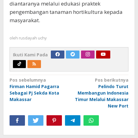
diantaranya melalui edukasi praktek
pengembangan tanaman hortikultura kepada
masyarakat.
oleh
rusdayah uchy
Ikuti Kami Pada
Navigasi
Pos sebelumnya
Pos berikutnya
Firman Hamid Pagarra
Pelindo Turut
pos
Sebagai Pj Sekda Kota
Membangun Indonesia
Makassar
Timur Melalui Makassar
New Port