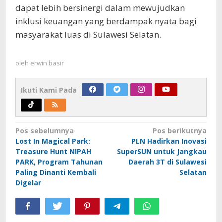
dapat lebih bersinergi dalam mewujudkan
inklusi keuangan yang berdampak nyata bagi
masyarakat luas di Sulawesi Selatan.
oleh
erwin basir
Ikuti Kami Pada
Navigasi
Pos sebelumnya
Pos berikutnya
Lost In Magical Park:
PLN Hadirkan Inovasi
pos
Treasure Hunt NIPAH
SuperSUN untuk Jangkau
PARK, Program Tahunan
Daerah 3T di Sulawesi
Paling Dinanti Kembali
Selatan
Digelar