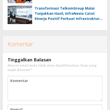
Masyarakat
Transformasi TelkomGroup Mulai
Tunjukkan Hasil, InfraNexia Catat
Kinerja Positif Perkuat Infrastruktur
Digital Nasional
Komentar
Tinggalkan Balasan
Alamat email Anda tidak akan dipublikasikan.
Ruas yang
wajib ditandai
*