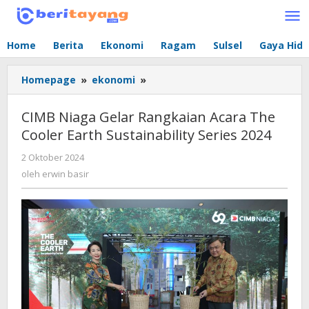
Lewati
ke
konten
Home
Berita
Ekonomi
Ragam
Sulsel
Gaya Hid
Homepage
»
ekonomi
»
CIMB
Niaga
Gelar
CIMB Niaga Gelar Rangkaian Acara The
Rangkaian
Cooler Earth Sustainability Series 2024
Acara
The
2 Oktober 2024
oleh
Cooler
erwin
oleh
erwin basir
Earth
basir
Sustainability
Series
2024