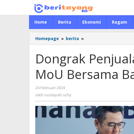
Lewati
ke
konten
Home
Berita
Ekonomi
Ragam
Homepage
»
berita
»
Dongrak
Penjualan,
Bukit
Dongrak Penjual
Baruga
Teken
MoU Bersama Ba
MoU
Bersama
Bank
24 Februari 2024
oleh
Mandiri
rusdayah
oleh
rusdayah uchy
uchy