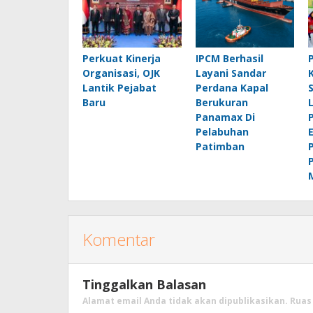
Perkuat Kinerja
IPCM Berhasil
Organisasi, OJK
Layani Sandar
Lantik Pejabat
Perdana Kapal
Baru
Berukuran
Panamax Di
Pelabuhan
Patimban
Komentar
Tinggalkan Balasan
Alamat email Anda tidak akan dipublikasikan.
Ruas