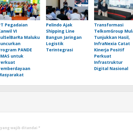
PT Pegadaian
Pelindo Ajak
Transformasi
Kanwil VI
Shipping Line
TelkomGroup Mul
SulSelBarRa Maluku
Bangun Jaringan
Tunjukkan Hasil,
Luncurkan
Logistik
InfraNexia Catat
Program PANDE
Terintegrasi
Kinerja Positif
EMAS untuk
Perkuat
Perkuat
Infrastruktur
Pemberdayaan
Digital Nasional
Masyarakat
 yang wajib ditandai
*