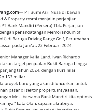
yang.com
— PT Bumi Asri Nusa di bawah
d & Property resmi menjalin perjanjian
PT Bank Mandiri (Persero) Tbk. Perjanjian
i dengan penandatangan Memorandum of
U) di Baruga Driving Range Golf, Perumahan
assar pada Jum’at, 23 Februari 2024.
 Senior Manager Kalla Land, Iwan Richardo
takan target penjualan Bukit Baruga hingga
panjang tahun 2024, dengan kurs nilai
p 153 miliar.
da proyek baru yang akan diluncurkan untuk
n pasar di sektor properti. Insyaallah,
ngan MoU bersama Bank Mandiri kita optimis
kannya,” kata Olan, sapaan akrabnya.
, Bukit Baruga kini menjadi kontributor