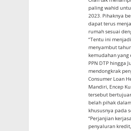
paling wahid unt
2023. Pihaknya b
dapat terus menja
rumah sesuai den
“Tentu ini menja
menyambut tahun
kemudahan yang di
PPN DTP hingga J
mendongkrak penj
Consumer Loan He
Mandiri, Encep K
tersebut bertujua
belah pihak dal
khususnya pada se
“Perjanjian kerja
penyaluran kredit