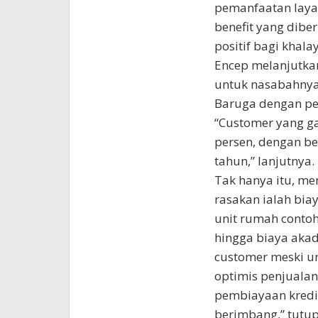
pemanfaatan laya
benefit yang dib
positif bagi khala
Encep melanjutka
untuk nasabahnya 
Baruga dengan pe
“Customer yang ga
persen, dengan be
tahun,” lanjutnya.
Tak hanya itu, me
rasakan ialah bia
unit rumah contoh
hingga biaya akad
customer meski un
optimis penjualan
pembiayaan kredi
berimbang,” tutu