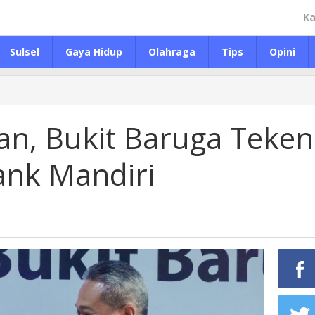
Ka
Sulsel
Gaya Hidup
Olahraga
Tips
Opini
an, Bukit Baruga Teken
nk Mandiri