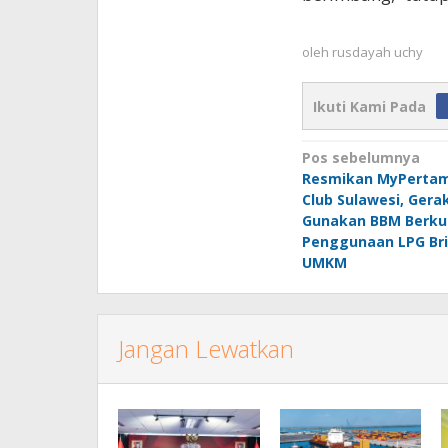
oleh
rusdayah uchy
Ikuti Kami Pada
Navigasi
Pos sebelumnya
Resmikan MyPertam
pos
Club Sulawesi, Ger
Gunakan BBM Berkua
Penggunaan LPG Bri
UMKM
Jangan Lewatkan