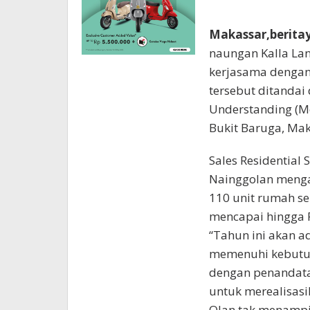
Makassar,berita
naungan Kalla Lan
kerjasama dengan 
tersebut ditanda
Understanding (Mo
Bukit Baruga, Mak
Sales Residential
Nainggolan menga
110 unit rumah se
mencapai hingga R
“Tahun ini akan a
memenuhi kebutuha
dengan penandata
untuk merealisasi
Olan tak menampik