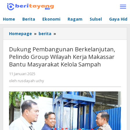
Lewati
ke
konten
Home
Berita
Ekonomi
Ragam
Sulsel
Gaya Hid
Homepage
»
berita
»
Dukung
Pembangunan
Berkelanjutan,
Dukung Pembangunan Berkelanjutan,
Pelindo
Pelindo Group Wilayah Kerja Makassar
Group
Bantu Masyarakat Kelola Sampah
Wilayah
Kerja
11 Januari 2025
oleh
Makassar
rusdayah
oleh
rusdayah uchy
Bantu
uchy
Masyarakat
Kelola
Sampah