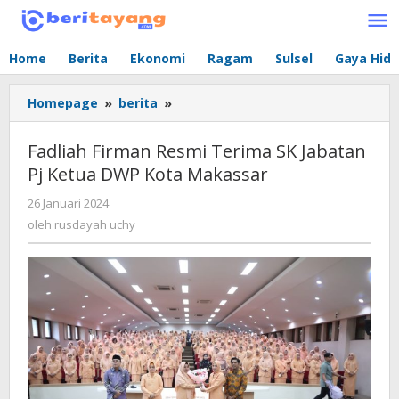
Lewati
ke
konten
Home
Berita
Ekonomi
Ragam
Sulsel
Gaya Hid
Homepage
»
berita
»
Fadliah
Firman
Resmi
Fadliah Firman Resmi Terima SK Jabatan
Terima
Pj Ketua DWP Kota Makassar
SK
Jabatan
26 Januari 2024
oleh
Pj
rusdayah
oleh
rusdayah uchy
Ketua
uchy
DWP
Kota
Makassar