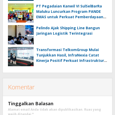
PT Pegadaian Kanwil VI SulSelBarRa
Maluku Luncurkan Program PANDE
EMAS untuk Perkuat Pemberdayaan
Masyarakat
Pelindo Ajak Shipping Line Bangun
Jaringan Logistik Terintegrasi
Transformasi TelkomGroup Mulai
Tunjukkan Hasil, InfraNexia Catat
Kinerja Positif Perkuat Infrastruktur
Digital Nasional
Komentar
Tinggalkan Balasan
Alamat email Anda tidak akan dipublikasikan.
Ruas yang
wajib ditandai
*