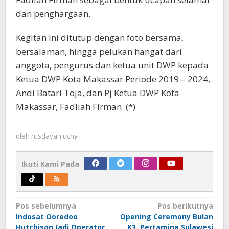
dan penghargaan.
Kegitan ini ditutup dengan foto bersama,
bersalaman, hingga pelukan hangat dari
anggota, pengurus dan ketua unit DWP kepada
Ketua DWP Kota Makassar Periode 2019 – 2024,
Andi Batari Toja, dan Pj Ketua DWP Kota
Makassar, Fadliah Firman. (*)
oleh
rusdayah uchy
Ikuti Kami Pada
Navigasi
Pos sebelumnya
Pos berikutnya
Indosat Ooredoo
Opening Ceremony Bulan
pos
Hutchison Jadi Operator
K3, Pertamina Sulawesi