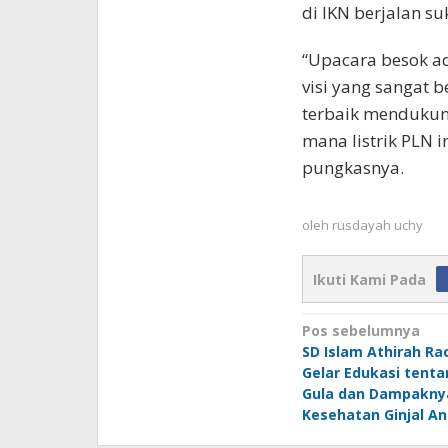
di IKN berjalan su
“Upacara besok ad
visi yang sangat 
terbaik mendukun
mana listrik PLN 
pungkasnya.
oleh
rusdayah uchy
Ikuti Kami Pada
Navigasi
Pos sebelumnya
SD Islam Athirah Ra
pos
Gelar Edukasi tent
Gula dan Dampakny
Kesehatan Ginjal A