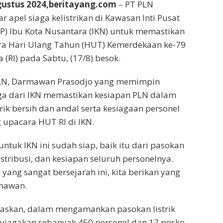
gustus 2024,beritayang.com
– PT PLN
r apel siaga kelistrikan di Kawasan Inti Pusat
P) Ibu Kota Nusantara (IKN) untuk memastikan
ra Hari Ulang Tahun (HUT) Kemerdekaan ke-79
 (RI) pada Sabtu, (17/8) besok.
PLN, Darmawan Prasodjo yang memimpin
aga dari IKN memastikan kesiapan PLN dalam
rik bersih dan andal serta kesiagaan personel
upacara HUT RI di IKN.
 untuk IKN ini sudah siap, baik itu dari pasokan
istribusi, dan kesiapan seluruh personelnya.
ng sangat bersejarah ini, kita berikan yang
rmawan.
skan, dalam mengamankan pasokan listrik
nyiagakan sebanyak 450 personel dan 17 posko