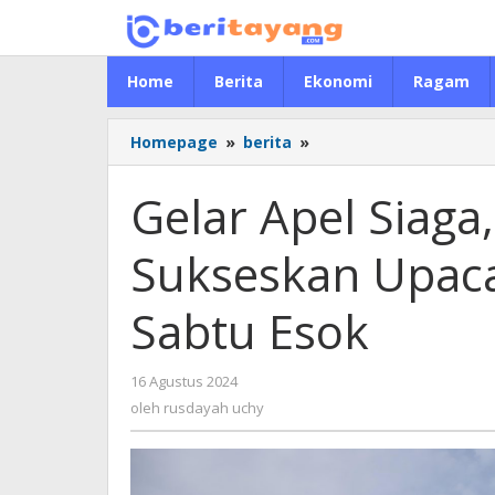
Lewati
ke
konten
Home
Berita
Ekonomi
Ragam
Homepage
»
berita
»
Gelar
Apel
Siaga,
Gelar Apel Siaga
PLN
_All
Sukseskan Upaca
Out_
Sukseskan
Upacara
Sabtu Esok
HUT
RI-
79
16 Agustus 2024
oleh
di
rusdayah
oleh
rusdayah uchy
IKN
uchy
Sabtu
Esok