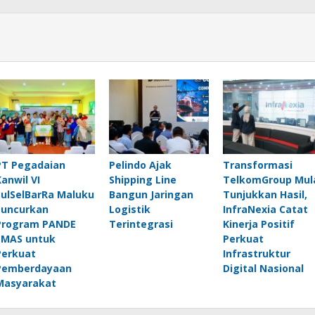
PT Pegadaian
Pelindo Ajak
Transformasi
Kanwil VI
Shipping Line
TelkomGroup Mul
SulSelBarRa Maluku
Bangun Jaringan
Tunjukkan Hasil,
Luncurkan
Logistik
InfraNexia Catat
Program PANDE
Terintegrasi
Kinerja Positif
EMAS untuk
Perkuat
Perkuat
Infrastruktur
Pemberdayaan
Digital Nasional
Masyarakat