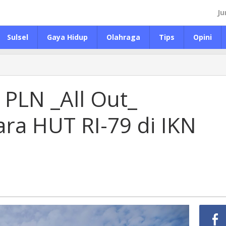
Ju
Sulsel
Gaya Hidup
Olahraga
Tips
Opini
, PLN _All Out_
ra HUT RI-79 di IKN