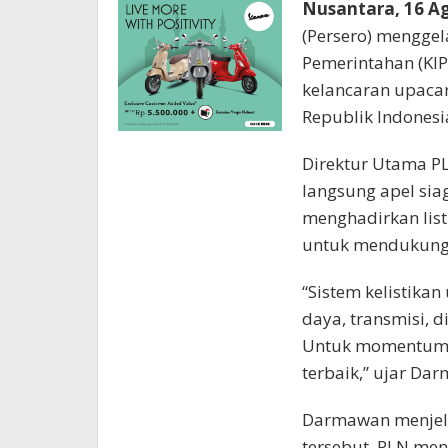
Nusantara, 16 A
(Persero) menggela
Pemerintahan (KIP
kelancaran upaca
Republik Indonesia
Direktur Utama 
langsung apel si
menghadirkan list
untuk mendukung 
“Sistem kelistikan
daya, transmisi, d
Untuk momentum ya
terbaik,” ujar Da
Darmawan menjela
tersebut, PLN me