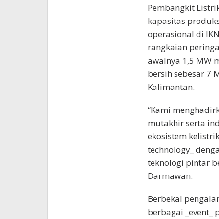
Pembangkit Listri
kapasitas produk
operasional di IK
rangkaian pering
awalnya 1,5 MW me
bersih sebesar 7 M
Kalimantan.
“Kami menghadirka
mutakhir serta in
ekosistem kelistrik
technology_ denga
teknologi pintar be
Darmawan.
Berbekal pengala
berbagai _event_ 