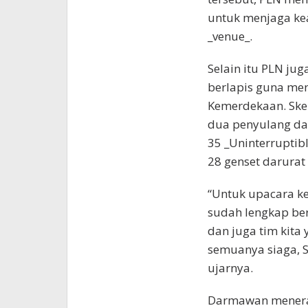
untuk menjaga kea
_venue_.
Selain itu PLN ju
berlapis guna me
Kemerdekaan. Sk
dua penyulang dari
35 _Uninterruptib
28 genset darurat
“Untuk upacara k
sudah lengkap bere
dan juga tim kita
semuanya siaga, S
ujarnya.
Darmawan meneran