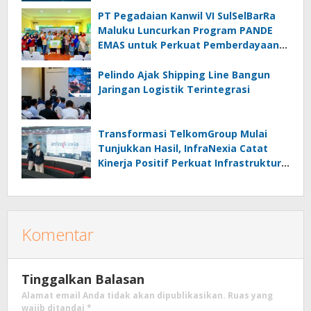
PT Pegadaian Kanwil VI SulSelBarRa
Maluku Luncurkan Program PANDE
EMAS untuk Perkuat Pemberdayaan
Masyarakat
Pelindo Ajak Shipping Line Bangun
Jaringan Logistik Terintegrasi
Transformasi TelkomGroup Mulai
Tunjukkan Hasil, InfraNexia Catat
Kinerja Positif Perkuat Infrastruktur
Digital Nasional
Komentar
Tinggalkan Balasan
Alamat email Anda tidak akan dipublikasikan.
Ruas yang
wajib ditandai
*