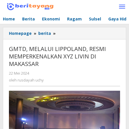
Lewati
ke
konten
Home
Berita
Ekonomi
Ragam
Sulsel
Gaya Hid
Homepage
»
berita
»
GMTD,
MELALUI
LIPPOLAND,
GMTD, MELALUI LIPPOLAND, RESMI
RESMI
MEMPERKENALKAN XYZ LIVIN DI
MEMPERKENALKAN
MAKASSAR
XYZ
LIVIN
22 Mei 2024
oleh
DI
rusdayah
oleh
rusdayah uchy
MAKASSAR
uchy