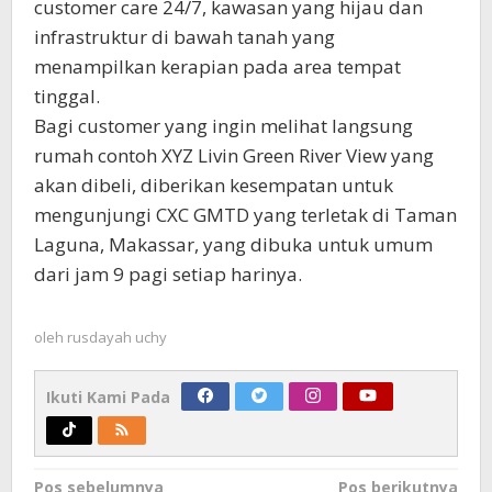
customer care 24/7, kawasan yang hijau dan
infrastruktur di bawah tanah yang
menampilkan kerapian pada area tempat
tinggal.
Bagi customer yang ingin melihat langsung
rumah contoh XYZ Livin Green River View yang
akan dibeli, diberikan kesempatan untuk
mengunjungi CXC GMTD yang terletak di Taman
Laguna, Makassar, yang dibuka untuk umum
dari jam 9 pagi setiap harinya.
oleh
rusdayah uchy
Ikuti Kami Pada
Navigasi
Pos sebelumnya
Pos berikutnya