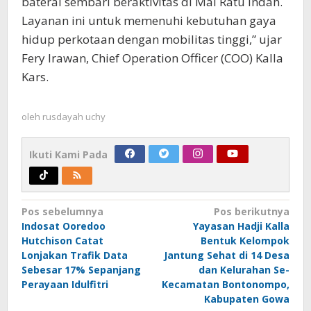
baterai sembari beraktivitas di Mal Ratu Indah.
Layanan ini untuk memenuhi kebutuhan gaya
hidup perkotaan dengan mobilitas tinggi,” ujar
Fery Irawan, Chief Operation Officer (COO) Kalla
Kars.
oleh
rusdayah uchy
Ikuti Kami Pada
Navigasi
Pos sebelumnya
Pos berikutnya
Indosat Ooredoo
Yayasan Hadji Kalla
pos
Hutchison Catat
Bentuk Kelompok
Lonjakan Trafik Data
Jantung Sehat di 14 Desa
Sebesar 17% Sepanjang
dan Kelurahan Se-
Perayaan Idulfitri
Kecamatan Bontonompo,
Kabupaten Gowa