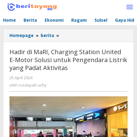
Lewati
ke
konten
Home
Berita
Ekonomi
Ragam
Sulsel
Gaya Hid
Homepage
»
berita
»
Hadir
di
MaRI,
Hadir di MaRI, Charging Station United
Charging
E-Motor Solusi untuk Pengendara Listrik
Station
yang Padat Aktivitas
United
E-
25 April 2024
oleh
Motor
rusdayah
oleh
rusdayah uchy
Solusi
uchy
untuk
Pengendara
Listrik
yang
Padat
Aktivitas