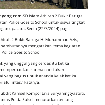
ayang.com-
SD Islam Athirah 2 Bukit Baruga
an Police Goes to School untuk siswa tingkat
pangan upacara, Senin (22/7/2024) pagi.
thirah 2 Bukit Baruga H. Muhammad Azis,
am sambutannya mengatakan, tema kegiatan
 Police Goes to School.
ak yang unggul yang cerdas itu ketika
memperhatikan karena nanti akan
l yang bagus untuk ananda kelak ketika
rlalu lintas,” katanya.
subdit Kamsel Kompol Erra Suryaningtyastuti,
Ditlantas Polda Sulsel menuturkan tentang