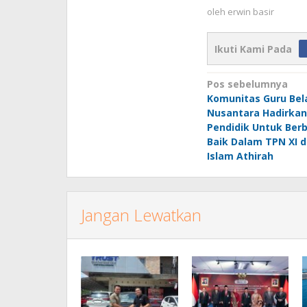
oleh
erwin basir
Ikuti Kami Pada
Navigasi
Pos sebelumnya
Komunitas Guru Bel
pos
Nusantara Hadirkan
Pendidik Untuk Berb
Baik Dalam TPN XI d
Islam Athirah
Jangan Lewatkan