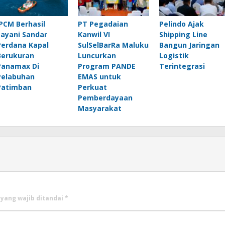
IPCM Berhasil
PT Pegadaian
Pelindo Ajak
Layani Sandar
Kanwil VI
Shipping Line
Perdana Kapal
SulSelBarRa Maluku
Bangun Jaringan
Berukuran
Luncurkan
Logistik
Panamax Di
Program PANDE
Terintegrasi
Pelabuhan
EMAS untuk
Patimban
Perkuat
Pemberdayaan
Masyarakat
 yang wajib ditandai
*