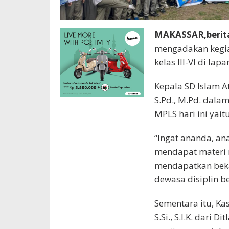
MAKASSAR,berit
mengadakan kegiat
kelas III-VI di la
Kepala SD Islam A
S.Pd., M.Pd. dal
MPLS hari ini yaitu
“Ingat ananda, an
mendapat materi 
mendapatkan beka
dewasa disiplin be
Sementara itu, Ka
S.Si., S.I.K. dari 