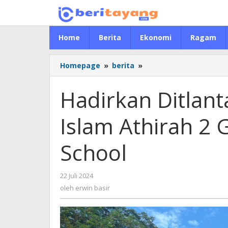
Lewati
ke
konten
Home
Berita
Ekonomi
Ragam
Homepage
»
berita
»
Hadirkan
Ditlantas
Polda
Hadirkan Ditlant
Sulsel,
SD
Islam Athirah 2 
Islam
Athirah
2
School
Gelar
Police
Goes
22 Juli 2024
oleh
to
erwin
oleh
erwin basir
School
basir