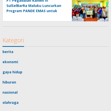
PT Pegadaian Kanwil VI
SulSelBarRa Maluku Luncurkan
Program PANDE EMAS untuk
Perkuat Pemberdayaan
Masyarakat
Kategori
berita
ekonomi
gaya hidup
hiburan
nasional
olahraga