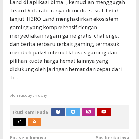
Land di aplikasi bima+, kemudian menggugah
Team Declaration-nya di media sosial. Lebih
lanjut, H3RO Land menghadirkan ekosistem
gaming yang komprehensif dengan
menyediakan ragam game gratis, challenge,
dan berita terbaru terkait gaming, termasuk
membeli paket internet khusus gaming dan
pilihan kuota harga hemat lainnya yang
didukung oleh jaringan hemat dan cepat dari
Tri.
oleh
rusdayah uchy
Ikuti Kami Pada
Navigasi
Pos sebelumnya
Pos berikutnya