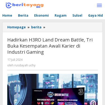
Lewati
ke
konten
Home
Berita
Ekonomi
Ragam
Sulsel
Gaya Hid
Homepage
»
berita
»
Hadirkan
H3RO
Land
Hadirkan H3RO Land Dream Battle, Tri
Dream
Buka Kesempatan Awali Karier di
Battle,
Industri Gaming
Tri
Buka
17 Juli 2024
oleh
Kesempatan
rusdayah
oleh
rusdayah uchy
Awali
uchy
Karier
di
Industri Gaming