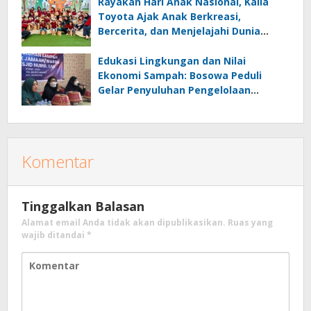
Rayakan Hari Anak Nasional, Kalla
Toyota Ajak Anak Berkreasi,
Bercerita, dan Menjelajahi Dunia
Otomotif melalui KIDDO
Edukasi Lingkungan dan Nilai
Ekonomi Sampah: Bosowa Peduli
Gelar Penyuluhan Pengelolaan
Sampah di Bonto Makkio
Komentar
Tinggalkan Balasan
Alamat email Anda tidak akan dipublikasikan.
Ruas yang
wajib ditandai
*