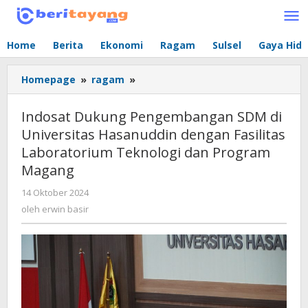
Lewati
ke
konten
Home
Berita
Ekonomi
Ragam
Sulsel
Gaya Hid
Homepage
»
ragam
»
Indosat
Dukung
Pengembangan
Indosat Dukung Pengembangan SDM di
SDM
Universitas Hasanuddin dengan Fasilitas
di
Laboratorium Teknologi dan Program
Universitas
Hasanuddin
Magang
dengan
14 Oktober 2024
oleh
Fasilitas
erwin
oleh
erwin basir
Laboratorium
basir
Teknologi
dan
Program
Magang