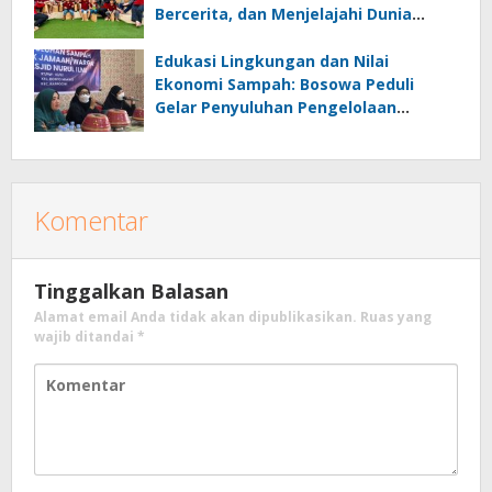
Bercerita, dan Menjelajahi Dunia
Otomotif melalui KIDDO
Edukasi Lingkungan dan Nilai
Ekonomi Sampah: Bosowa Peduli
Gelar Penyuluhan Pengelolaan
Sampah di Bonto Makkio
Komentar
Tinggalkan Balasan
Alamat email Anda tidak akan dipublikasikan.
Ruas yang
wajib ditandai
*