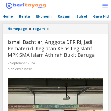
Lewati
ke
konten
Home
Berita
Ekonomi
Ragam
Sulsel
Gaya Hid
Homepage
»
ragam
»
Ismail
Bachtiar,
Anggota
Ismail Bachtiar, Anggota DPR RI, Jadi
DPR
Pemateri di Kegiatan Kelas Legislatif
RI,
MPK SMA Islam Athirah Bukit Baruga
Jadi
Pemateri
7 September 2024
oleh
di
erwin
oleh
erwin basir
Kegiatan
basir
Kelas
Legislatif
MPK
SMA
Islam
Athirah
Bukit