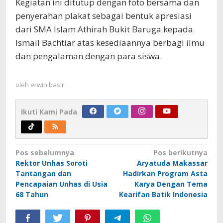
Kegiatan ini ditutup dengan foto bersama dan
penyerahan plakat sebagai bentuk apresiasi
dari SMA Islam Athirah Bukit Baruga kepada
Ismail Bachtiar atas kesediaannya berbagi ilmu
dan pengalaman dengan para siswa.
oleh
erwin basir
Ikuti Kami Pada
Navigasi
Pos sebelumnya
Pos berikutnya
Rektor Unhas Soroti
Aryatuda Makassar
pos
Tantangan dan
Hadirkan Program Asta
Pencapaian Unhas di Usia
Karya Dengan Tema
68 Tahun
Kearifan Batik Indonesia