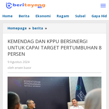
Lewati
ke
konten
Home
Berita
Ekonomi
Ragam
Sulsel
Gaya Hid
Homepage
»
berita
»
KEMENDAG
DAN
KPPU
KEMENDAG DAN KPPU BERSINERGI
BERSINERGI
UNTUK CAPAI TARGET PERTUMBUHAN 8
UNTUK
PERSEN
CAPAI
TARGET
9 Agustus 2024
oleh
PERTUMBUHAN
erwin
oleh
erwin basir
8
basir
PERSEN