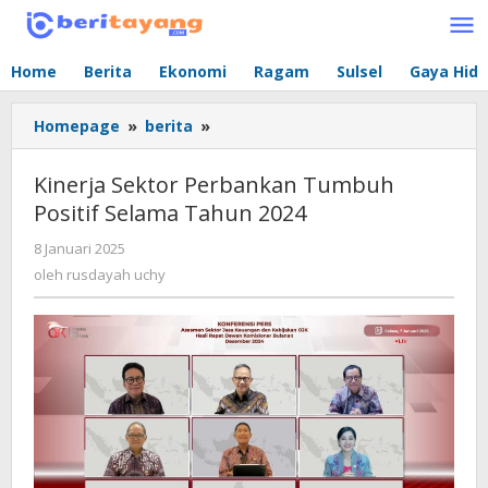
Lewati
ke
konten
Home
Berita
Ekonomi
Ragam
Sulsel
Gaya Hid
Homepage
»
berita
»
Kinerja
Sektor
Perbankan
Kinerja Sektor Perbankan Tumbuh
Tumbuh
Positif Selama Tahun 2024
Positif
Selama
8 Januari 2025
oleh
Tahun
rusdayah
oleh
rusdayah uchy
2024
uchy