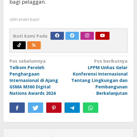
bagi pelaggan.
oleh
erwin basir
Ikuti Kami Pada
Navigasi
Pos sebelumnya
Pos berikutnya
Telkom Peroleh
LPPM Unhas Gelar
pos
Penghargaan
Konferensi Internasional
Internasional di Ajang
Tentang Lingkungan dan
GSMA M360 Digital
Pembangunan
Nations Awards 2024
Berkelanjutan