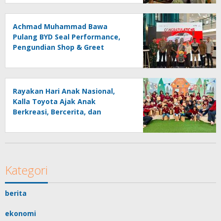
Achmad Muhammad Bawa
Pulang BYD Seal Performance,
Pengundian Shop & Greet
Berlangsung Transparan dan
Disaksikan Publik
Rayakan Hari Anak Nasional,
Kalla Toyota Ajak Anak
Berkreasi, Bercerita, dan
Menjelajahi Dunia Otomotif
melalui KIDDO
Kategori
berita
ekonomi