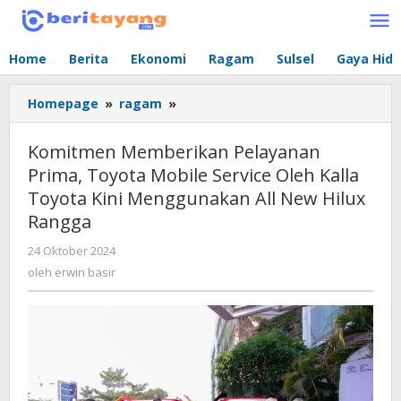
Lewati
ke
konten
Home
Berita
Ekonomi
Ragam
Sulsel
Gaya Hid
Homepage
»
ragam
»
Komitmen
Memberikan
Pelayanan
Komitmen Memberikan Pelayanan
Prima,
Prima, Toyota Mobile Service Oleh Kalla
Toyota
Toyota Kini Menggunakan All New Hilux
Mobile
Service
Rangga
Oleh
24 Oktober 2024
oleh
Kalla
erwin
oleh
erwin basir
Toyota
basir
Kini
Menggunakan
All
New
Hilux
Rangga