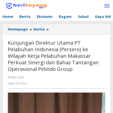
Lewati
ke
konten
Home
Berita
Ekonomi
Ragam
Sulsel
Gaya Hid
Homepage
»
berita
»
Kunjungan
Direktur
Utama
Kunjungan Direktur Utama PT
PT
Pelabuhan Indonesia (Persero) ke
Pelabuhan
Wilayah Kerja Pelabuhan Makassar
Indonesia
(Persero)
Perkuat Sinergi dan Bahas Tantangan
ke
Operasional Pelindo Group
Wilayah
Kerja
8 Mei 2026
oleh
fira
Pelabuhan
oleh
fira fira
fira
Makassar
Perkuat
Sinergi
dan
Bahas