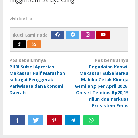
unggul dan berdaya saing.
oleh
fira fira
Ikuti Kami Pada
Navigasi
Pos sebelumnya
Pos berikutnya
PHRI Sulsel Apresiasi
Pegadaian Kanwil
pos
Makassar Half Marathon
Makassar SulSelBarRa
sebagai Penggerak
Maluku Cetak Kinerja
Pariwisata dan Ekonomi
Gemilang per April 2026:
Daerah
Omset Tembus Rp20,19
Triliun dan Perkuat
Ekosistem Emas