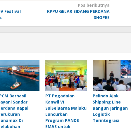
Pos berikutnya
V Festival
KPPU GELAR SIDANG PERDANA
s
SHOPEE
IPCM Berhasil
PT Pegadaian
Pelindo Ajak
Layani Sandar
Kanwil VI
Shipping Line
Perdana Kapal
SulSelBarRa Maluku
Bangun Jaringan
Berukuran
Luncurkan
Logistik
Panamax Di
Program PANDE
Terintegrasi
Pelabuhan
EMAS untuk