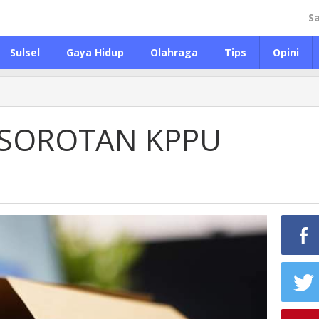
S
Sulsel
Gaya Hidup
Olahraga
Tips
Opini
 SOROTAN KPPU