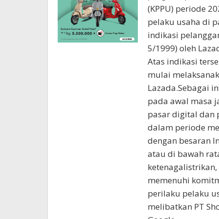
(KPPU) periode 202
pelaku usaha di p
indikasi pelangg
5/1999) oleh Laza
Atas indikasi ter
mulai melaksanaka
Lazada.Sebagai in
pada awal masa j
pasar digital da
dalam periode mer
dengan besaran I
atau di bawah rata
ketenagalistrikan
memenuhi komitme
perilaku pelaku u
melibatkan PT Sho