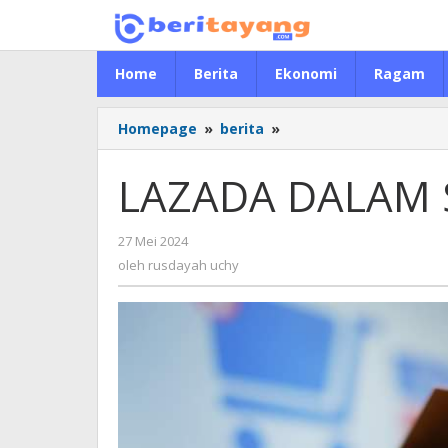
Lewati
ke
konten
Home
Berita
Ekonomi
Ragam
Homepage
»
berita
»
LAZADA
DALAM
SOROTAN
LAZADA DALAM
KPPU
27 Mei 2024
oleh
rusdayah
oleh
rusdayah uchy
uchy