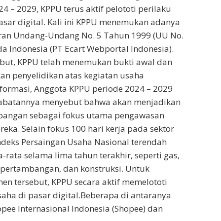
4 – 2029, KPPU terus aktif pelototi perilaku
asar digital. Kali ini KPPU menemukan adanya
aran Undang-Undang No. 5 Tahun 1999 (UU No.
da Indonesia (PT Ecart Webportal Indonesia).
sebut, KPPU telah menemukan bukti awal dan
n penyelidikan atas kegiatan usaha
formasi, Anggota KPPU periode 2024 – 2029
abatannya menyebut bahwa akan menjadikan
n pangan sebagai fokus utama pengawasan
eka. Selain fokus 100 hari kerja pada sektor
ndeks Persaingan Usaha Nasional terendah
-rata selama lima tahun terakhir, seperti gas,
, pertambangan, dan konstruksi. Untuk
n tersebut, KPPU secara aktif memelototi
saha di pasar digital.Beberapa di antaranya
pee Internasional Indonesia (Shopee) dan