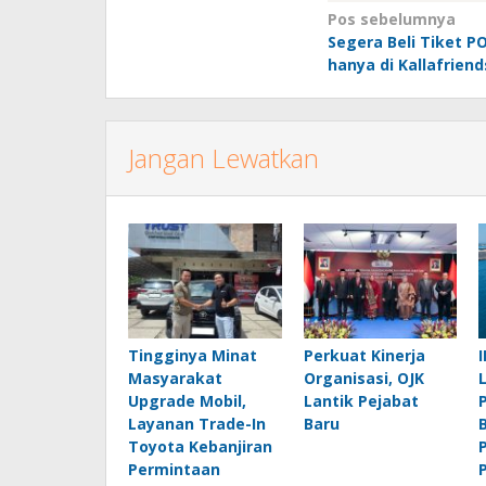
Navigasi
Pos sebelumnya
Segera Beli Tiket PO
pos
hanya di Kallafriend
Jangan Lewatkan
Tingginya Minat
Perkuat Kinerja
Masyarakat
Organisasi, OJK
Upgrade Mobil,
Lantik Pejabat
Layanan Trade-In
Baru
Toyota Kebanjiran
Permintaan