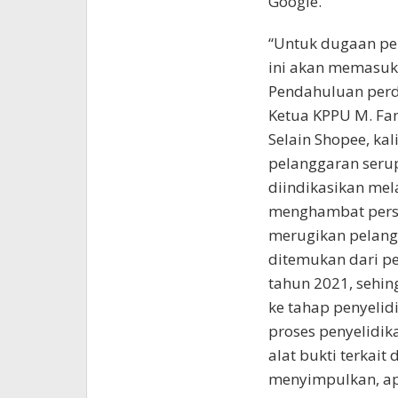
Google.
“Untuk dugaan pel
ini akan memasuk
Pendahuluan perda
Ketua KPPU M. Fan
Selain Shopee, ka
pelanggaran serup
diindikasikan mel
menghambat persa
merugikan pelangg
ditemukan dari p
tahun 2021, sehin
ke tahap penyelid
proses penyelidi
alat bukti terkai
menyimpulkan, ap