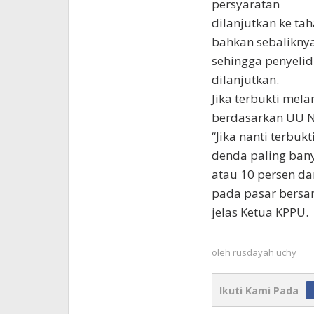
persyaratan
dilanjutkan ke ta
bahkan sebaliknya
sehingga penyeli
dilanjutkan.
Jika terbukti mel
berdasarkan UU N
“Jika nanti terbu
denda paling bany
atau 10 persen da
pada pasar bersa
jelas Ketua KPPU.
oleh
rusdayah uchy
Ikuti Kami Pada