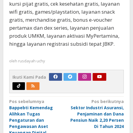
kursi pijat gratis, cek kesehatan gratis, layanan
wifi gratis, games/playstation, layanan snack
gratis, merchandise gratis, bonus e-voucher
pertamax dan dex series, layanan penjualan
produk UMKM, layanan aktivasi MyPertamina,
hingga layanan registrasi subsidi tepat JBKP.
oleh
rusdayah uchy
Ikuti Kami Pada
Navigasi
Pos sebelumnya
Pos berikutnya
Bappebti Kemendag
Sektor Industri Asuransi,
pos
Alihkan Tugas
Penjaminan dan Dana
Pengaturan dan
Pensiun Naik 2,20 Persen
Pengawasan Aset
Di Tahun 2024
Keuangan Digital