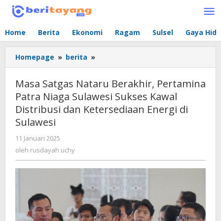
Lewati
ke
konten
Home
Berita
Ekonomi
Ragam
Sulsel
Gaya Hid
Homepage
»
berita
»
Masa
Satgas
Nataru
Masa Satgas Nataru Berakhir, Pertamina
Berakhir,
Patra Niaga Sulawesi Sukses Kawal
Pertamina
Distribusi dan Ketersediaan Energi di
Patra
Niaga
Sulawesi
Sulawesi
11 Januari 2025
oleh
Sukses
rusdayah
oleh
rusdayah uchy
Kawal
uchy
Distribusi
dan
Ketersediaan
Energi
di
Sulawesi