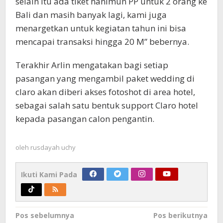
selain itu ada tiket hanimun PP untuk 2 orang ke
Bali dan masih banyak lagi, kami juga
menargetkan untuk kegiatan tahun ini bisa
mencapai transaksi hingga 20 M” bebernya.
Terakhir Arlin mengatakan bagi setiap
pasangan yang mengambil paket wedding di
claro akan diberi akses fotoshot di area hotel,
sebagai salah satu bentuk support Claro hotel
kepada pasangan calon pengantin.
oleh
rusdayah uchy
Ikuti Kami Pada
Navigasi
Pos sebelumnya
Pos berikutnya