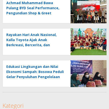
Achmad Muhammad Bawa
Pulang BYD Seal Performance,
Pengundian Shop & Greet
Berlangsung Transparan dan
Disaksikan Publik
Rayakan Hari Anak Nasional,
Kalla Toyota Ajak Anak
Berkreasi, Bercerita, dan
Menjelajahi Dunia Otomotif
melalui KIDDO
Edukasi Lingkungan dan Nilai
Ekonomi Sampah: Bosowa Peduli
Gelar Penyuluhan Pengelolaan
Sampah di Bonto Makkio
Kategori