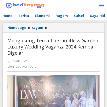
Lewati
ke
konten
Home
Berita
Ekonomi
Ragam
Sulsel
Gaya Hid
Homepage
»
ragam
»
Mengusung
Tema
The
Mengusung Tema The Limitless Garden
Limitless
Luxury Wedding Vaganza 2024 Kembali
Garden
Digelar
Luxury
Wedding
9 Januari 2024
oleh
Vaganza
rusdayah
oleh
rusdayah uchy
2024
uchy
Kembali
Digelar