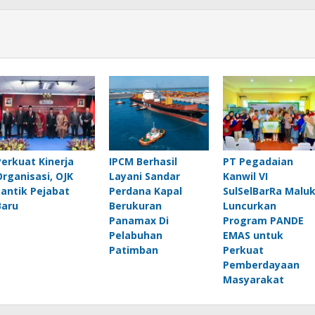
Perkuat Kinerja
IPCM Berhasil
PT Pegadaian
Organisasi, OJK
Layani Sandar
Kanwil VI
Lantik Pejabat
Perdana Kapal
SulSelBarRa Malu
Baru
Berukuran
Luncurkan
Panamax Di
Program PANDE
Pelabuhan
EMAS untuk
Patimban
Perkuat
Pemberdayaan
Masyarakat