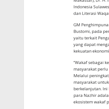
Makassar), Dr. H.
Indonesia Sulawes
dan Literasi Waq
GM Penghimpunan 
Bustomi, pada pe
yaitu terkait Pen
yang dapat mengak
kekuatan ekonom
“Wakaf sebagai ke
masyarakat perlu 
Melalui peningkat
masyarakat untuk
berkelanjutan. In
para Nazhir adal
ekosistem wakaf p