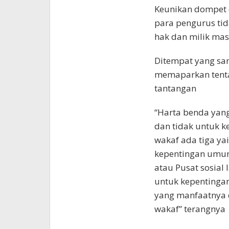
Keunikan dompet d
para pengurus tid
hak dan milik masy
Ditempat yang sam
memaparkan tentan
tantangan
“Harta benda yang
dan tidak untuk k
wakaf ada tiga ya
kepentingan umum
atau Pusat sosial 
untuk kepentinga
yang manfaatnya 
wakaf” terangnya