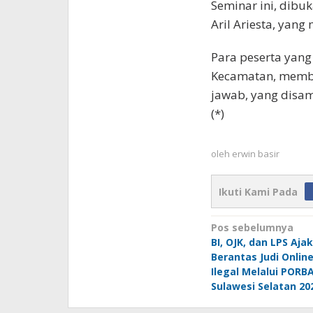
Seminar ini, dibu
Aril Ariesta, yang
Para peserta yang
Kecamatan, member
jawab, yang disa
(*)
oleh
erwin basir
Ikuti Kami Pada
Navigasi
Pos sebelumnya
BI, OJK, dan LPS Aj
pos
Berantas Judi Online
Ilegal Melalui PORB
Sulawesi Selatan 20