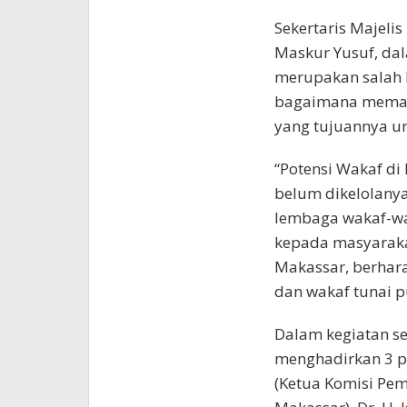
Sekertaris Majelis
Maskur Yusuf, da
merupakan salah 
bagaimana memaha
yang tujuannya 
“Potensi Wakaf di 
belum dikelolanya
lembaga wakaf-wa
kepada masyaraka
Makassar, berhar
dan wakaf tunai p
Dalam kegiatan s
menghadirkan 3 pe
(Ketua Komisi Pe