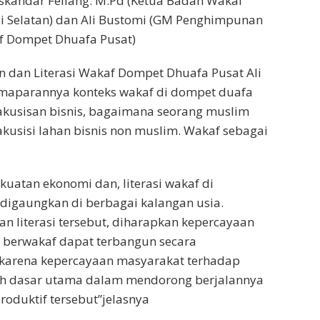
 Iskandar Fellang. M.Pd (Ketua Badan Wakaf
i Selatan) dan Ali Bustomi (GM Penghimpunan
af Dompet Dhuafa Pusat)
dan Literasi Wakaf Dompet Dhuafa Pusat Ali
maparannya konteks wakaf di dompet duafa
gakusisan bisnis, bagaimana seorang muslim
usisi lahan bisnis non muslim. Wakaf sebagai
i
kuatan ekonomi dan, literasi wakaf di
digaungkan di berbagai kalangan usia.
an literasi tersebut, diharapkan kepercayaan
 berwakaf dapat terbangun secara
i karena kepercayaan masyarakat terhadap
ah dasar utama dalam mendorong berjalannya
roduktif tersebut”jelasnya