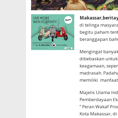
Makassar,berita
di telinga masya
begitu paham ten
beranggapan bahw
Mengingat banyak
dibebaskan untuk 
keagamaan, seper
madrasah. Padahal
memiliki manfaat 
Majelis Ulama Ind
Pemberdayaan Ek
” Peran Wakaf Pr
Kota Makassar, di