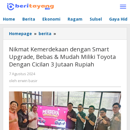
Lewati
ke
konten
Home
Berita
Ekonomi
Ragam
Sulsel
Gaya Hid
Homepage
»
berita
»
Nikmat
Kemerdekaan
dengan
Nikmat Kemerdekaan dengan Smart
Smart
Upgrade, Bebas & Mudah Miliki Toyota
Upgrade,
Dengan Cicilan 3 Jutaan Rupiah
Bebas
&
7 Agustus 2024
oleh
Mudah
erwin
oleh
erwin basir
Miliki
basir
Toyota
Dengan
Cicilan
3
Jutaan
Rupiah