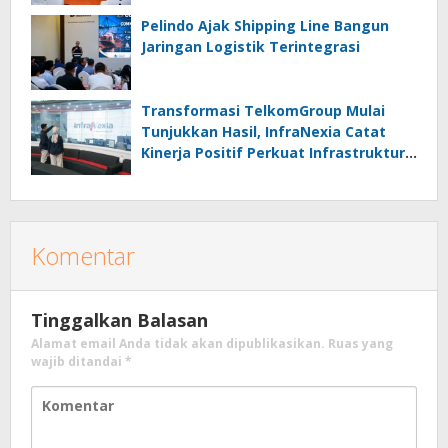
Masyarakat
Pelindo Ajak Shipping Line Bangun
Jaringan Logistik Terintegrasi
Transformasi TelkomGroup Mulai
Tunjukkan Hasil, InfraNexia Catat
Kinerja Positif Perkuat Infrastruktur
Digital Nasional
Komentar
Tinggalkan Balasan
Alamat email Anda tidak akan dipublikasikan.
Ruas yang
wajib ditandai
*