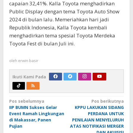
capaian 32,41%. Kalla Toyota menghadirkan
Public Display dengan tema Toyota Auto Show
2024 di bulan lalu. Memeriahkan hari jadi
Republik Indonesia, Kalla Toyota kembali
menghadirkan tema spesial Toyota Merdeka
Toyota Fest di bulan Juli ini.
oleh
erwin basir
Ikuti Kami Pada
Navigasi
Pos sebelumnya
Pos berikutnya
IIP BUMN Sukses Gelar
KPPU LAKUKAN SIDANG
pos
Event Ramah Lingkungan
PERDANA UNTUK
di Makassar, Panen
PENILAIAN MENYELURUH
Pujian
ATAS NOTIFIKASI MERGER
DAN AKUISISI