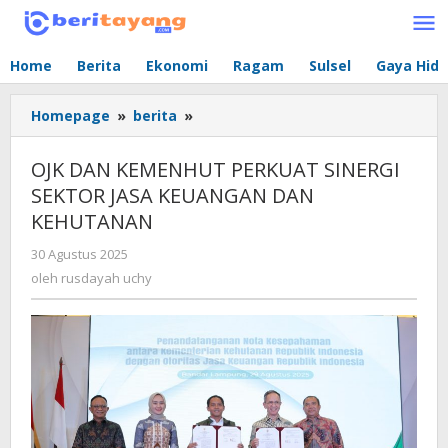
Lewati
ke
konten
Home
Berita
Ekonomi
Ragam
Sulsel
Gaya Hid
Homepage
»
berita
»
OJK
DAN
KEMENHUT
OJK DAN KEMENHUT PERKUAT SINERGI
PERKUAT
SEKTOR JASA KEUANGAN DAN
SINERGI
KEHUTANA​N
SEKTOR
JASA
30 Agustus 2025
oleh
KEUANGAN
rusdayah
oleh
rusdayah uchy
DAN
uchy
KEHUTANA​
N