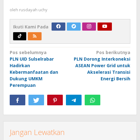
oleh
rusdayah uchy
Ikuti Kami Pada
Navigasi
Pos sebelumnya
Pos berikutnya
PLN UID Sulselrabar
PLN Dorong Interkoneksi
pos
Hadirkan
ASEAN Power Grid untuk
Kebermanfaatan dan
Akselerasi Transisi
Dukung UMKM
Energi Bersih
Perempuan
Jangan Lewatkan