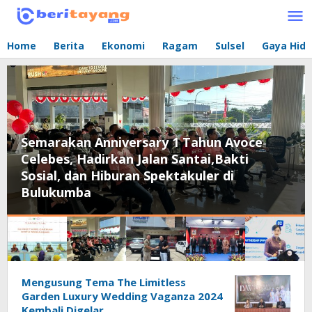
Lewati
ke
konten
Home
Berita
Ekonomi
Ragam
Sulsel
Gaya Hid
Semarakan Anniversary 1 Tahun Avoce
Celebes, Hadirkan Jalan Santai,Bakti
Sosial, dan Hiburan Spektakuler di
Bulukumba
beritayang.com
Mengusung Tema The Limitless
Garden Luxury Wedding Vaganza 2024
Kembali Digelar