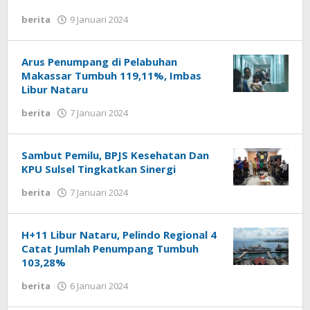
berita
9 Januari 2024
oleh
rusdayah
uchy
Arus Penumpang di Pelabuhan
Makassar Tumbuh 119,11%, Imbas
Libur Nataru
berita
7 Januari 2024
oleh
rusdayah
uchy
Sambut Pemilu, BPJS Kesehatan Dan
KPU Sulsel Tingkatkan Sinergi
berita
7 Januari 2024
oleh
rusdayah
uchy
H+11 Libur Nataru, Pelindo Regional 4
Catat Jumlah Penumpang Tumbuh
103,28%
berita
6 Januari 2024
oleh
rusdayah