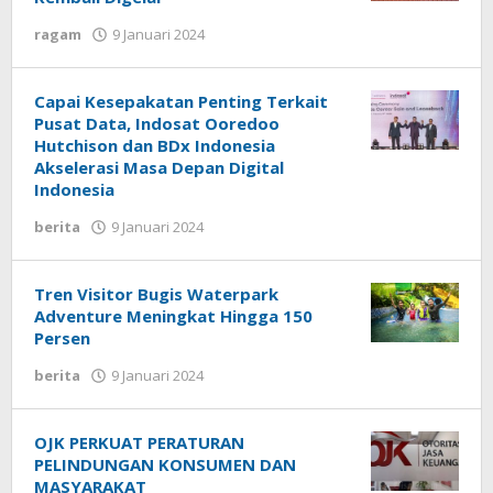
ragam
9 Januari 2024
oleh
rusdayah
uchy
Capai Kesepakatan Penting Terkait
Pusat Data, Indosat Ooredoo
Hutchison dan BDx Indonesia
Akselerasi Masa Depan Digital
Indonesia
berita
9 Januari 2024
oleh
rusdayah
uchy
Tren Visitor Bugis Waterpark
Adventure Meningkat Hingga 150
Persen
berita
9 Januari 2024
oleh
rusdayah
uchy
OJK PERKUAT PERATURAN
PELINDUNGAN KONSUMEN DAN
MASYARAKAT