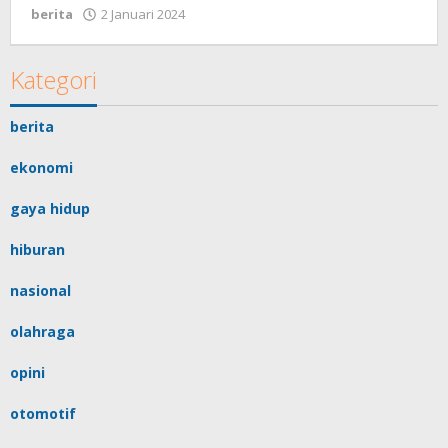
berita
2 Januari 2024
oleh
erwin
basir
Kategori
berita
ekonomi
gaya hidup
hiburan
nasional
olahraga
opini
otomotif