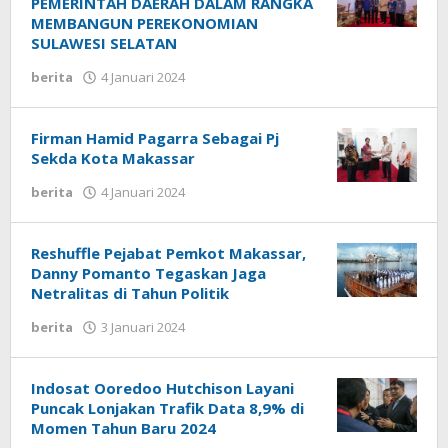
PEMERINTAH DAERAH DALAM RANGKA
MEMBANGUN PEREKONOMIAN
SULAWESI SELATAN
berita
4 Januari 2024
oleh
rusdayah
uchy
Firman Hamid Pagarra Sebagai Pj
Sekda Kota Makassar
berita
4 Januari 2024
oleh
rusdayah
uchy
Reshuffle Pejabat Pemkot Makassar,
Danny Pomanto Tegaskan Jaga
Netralitas di Tahun Politik
berita
3 Januari 2024
oleh
erwin
basir
Indosat Ooredoo Hutchison Layani
Puncak Lonjakan Trafik Data 8,9% di
Momen Tahun Baru 2024