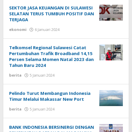
uchy
SEKTOR JASA KEUANGAN DI SULAWESI
SELATAN TERUS TUMBUH POSITIF DAN
TERJAGA
ekonomi
6 Januari 2024
oleh
rusdayah
uchy
Telkomsel Regional Sulawesi Catat
Pertumbuhan Trafik Broadband 14,15
Persen Selama Momen Natal 2023 dan
Tahun Baru 2024
berita
5 Januari 2024
oleh
rusdayah
uchy
Pelindo Turut Membangun Indonesia
Timur Melalui Makassar New Port
berita
5 Januari 2024
oleh
rusdayah
uchy
BANK INDONESIA BERSINERGI DENGAN