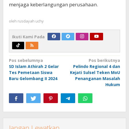
menjaga keberlangungan perusahaan.
oleh
rusdayah uchy
Ikuti Kami Pada
Navigasi
Pos sebelumnya
Pos berikutnya
SD Islam Athirah 2 Gelar
Pelindo Regional 4 dan
pos
Tes Pemetaan Siswa
Kejati Sulsel Teken MoU
Baru Gelombang II 2024
Penanganan Masalah
Hukum
Jangan Lewatkan