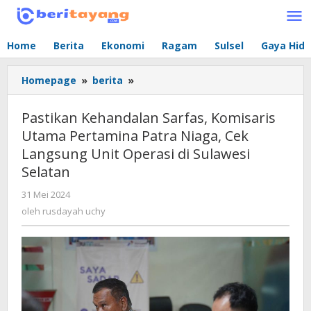
Lewati
ke
konten
Home
Berita
Ekonomi
Ragam
Sulsel
Gaya Hid
Homepage
»
berita
»
Pastikan
Kehandalan
Sarfas,
Pastikan Kehandalan Sarfas, Komisaris
Komisaris
Utama Pertamina Patra Niaga, Cek
Utama
Langsung Unit Operasi di Sulawesi
Pertamina
Patra
Selatan
Niaga,
31 Mei 2024
oleh
Cek
rusdayah
oleh
rusdayah uchy
Langsung
uchy
Unit
Operasi
di
Sulawesi
Selatan