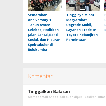
Semarakan
Tingginya Minat
Anniversary 1
Masyarakat
Tahun Avoce
Upgrade Mobil,
Celebes, Hadirkan
Layanan Trade-In
Jalan Santai,Bakti
Toyota Kebanjiran
Sosial, dan Hiburan
Permintaan
Spektakuler di
Bulukumba
Komentar
Tinggalkan Balasan
Alamat email Anda tidak akan dipublikasikan.
Ruas