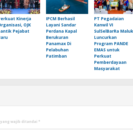
Perkuat Kinerja
IPCM Berhasil
PT Pegadaian
Organisasi, OJK
Layani Sandar
Kanwil VI
Lantik Pejabat
Perdana Kapal
SulSelBarRa Malu
Baru
Berukuran
Luncurkan
Panamax Di
Program PANDE
Pelabuhan
EMAS untuk
Patimban
Perkuat
Pemberdayaan
Masyarakat
 yang wajib ditandai
*