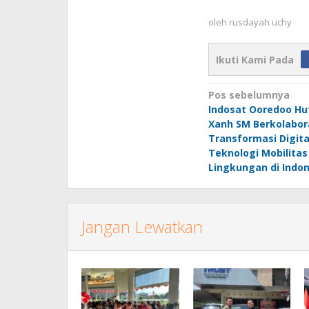
oleh
rusdayah uchy
Ikuti Kami Pada
Navigasi
Pos sebelumnya
Indosat Ooredoo Hu
pos
Xanh SM Berkolabor
Transformasi Digita
Teknologi Mobilita
Lingkungan di Indon
Jangan Lewatkan