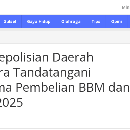
Min
Sulsel
Gaya Hidup
Olahraga
Tips
Opini
epolisian Daerah
ra Tandatangani
ama Pembelian BBM dan
2025