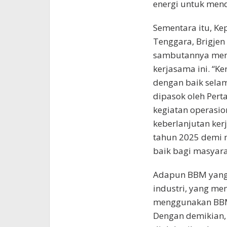
energi untuk mend
Sementara itu, Ke
Tenggara, Brigje
sambutannya men
kerjasama ini. “K
dengan baik sela
dipasok oleh Per
kegiatan operasio
keberlanjutan ker
tahun 2025 demi 
baik bagi masyara
Adapun BBM yang 
industri, yang me
menggunakan BBM 
Dengan demikian,