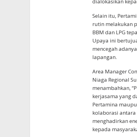
dialokasikan kepa
Selain itu, Perta
rutin melakukan 
BBM dan LPG tepat
Upaya ini bertuju
mencegah adanya
lapangan.
Area Manager Com
Niaga Regional S
menambahkan, “Pe
kerjasama yang d
Pertamina maupun 
kolaborasi antara 
menghadirkan ene
kepada masyaraka