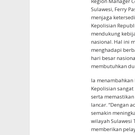
Region Manager Co
Sulawesi, Ferry P
menjaga ketersedi
Kepolisian Republ
mendukung kebija
nasional. Hal ini
menghadapi berbag
hari besar nasion
membutuhkan duku
Ia menambahkan b
Kepolisian sangat
serta memastikan
lancar. “Dengan a
semakin meningkatk
wilayah Sulawesi 
memberikan pelay