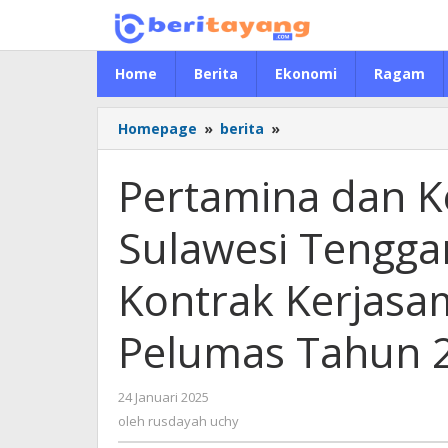
Lewati
ke
konten
Home
Berita
Ekonomi
Ragam
Homepage
»
berita
»
Pertamina
dan
Kepolisian
Pertamina dan K
Daerah
Sulawesi
Sulawesi Tengga
Tenggara
Tandatangani
Kontrak
Kontrak Kerjas
Kerjasama
Pembelian
Pelumas Tahun 
BBM
dan
Pelumas
24 Januari 2025
oleh
Tahun
rusdayah
oleh
rusdayah uchy
2025
uchy