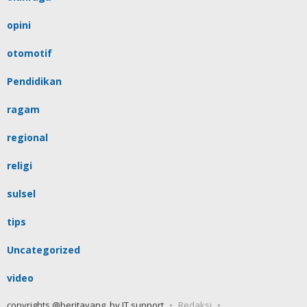
opini
otomotif
Pendidikan
ragam
regional
religi
sulsel
tips
Uncategorized
video
copyrights @beritayang, by IT support
Redaksi