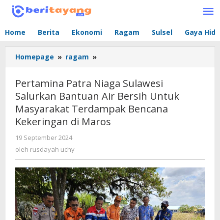
Lewati
ke
konten
Home
Berita
Ekonomi
Ragam
Sulsel
Gaya Hid
Homepage
»
ragam
»
Pertamina
Patra
Niaga
Pertamina Patra Niaga Sulawesi
Sulawesi
Salurkan Bantuan Air Bersih Untuk
Salurkan
Masyarakat Terdampak Bencana
Bantuan
Air
Kekeringan di Maros
Bersih
19 September 2024
oleh
Untuk
rusdayah
oleh
rusdayah uchy
Masyarakat
uchy
Terdampak
Bencana
Kekeringan
di
Maros