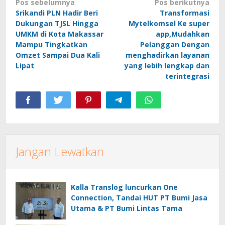
Navigasi
Pos sebelumnya
Pos berikutnya
Srikandi PLN Hadir Beri
Transformasi
pos
Dukungan TJSL Hingga
Mytelkomsel Ke super
UMKM di Kota Makassar
app,Mudahkan
Mampu Tingkatkan
Pelanggan Dengan
Omzet Sampai Dua Kali
menghadirkan layanan
Lipat
yang lebih lengkap dan
terintegrasi
Jangan Lewatkan
Kalla Translog luncurkan One
Connection, Tandai HUT PT Bumi Jasa
Utama & PT Bumi Lintas Tama