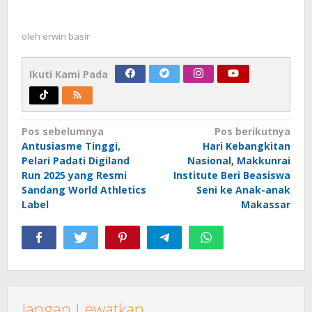
oleh
erwin basir
Ikuti Kami Pada
Navigasi
Pos sebelumnya
Pos berikutnya
Antusiasme Tinggi,
Hari Kebangkitan
pos
Pelari Padati Digiland
Nasional, Makkunrai
Run 2025 yang Resmi
Institute Beri Beasiswa
Sandang World Athletics
Seni ke Anak-anak
Label
Makassar
Jangan Lewatkan