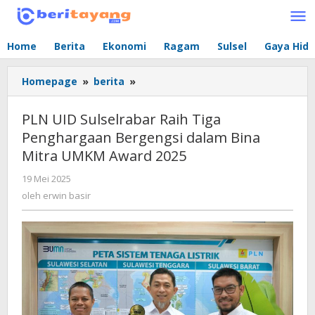
Lewati
ke
konten
Home
Berita
Ekonomi
Ragam
Sulsel
Gaya Hid
Homepage
»
berita
»
PLN
UID
Sulselrabar
PLN UID Sulselrabar Raih Tiga
Raih
Penghargaan Bergengsi dalam Bina
Tiga
Mitra UMKM Award 2025
Penghargaan
Bergengsi
19 Mei 2025
oleh
dalam
erwin
oleh
erwin basir
Bina
basir
Mitra
UMKM
Award
2025