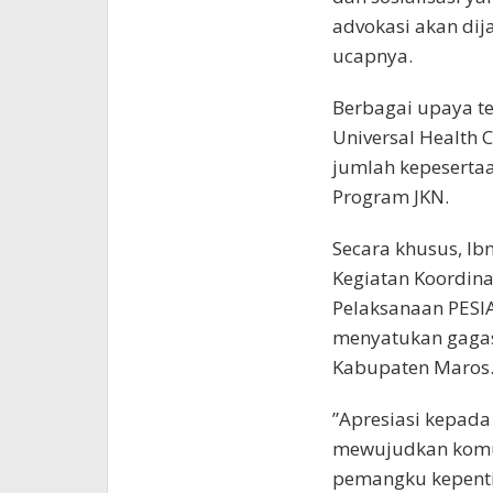
advokasi akan dij
ucapnya.
Berbagai upaya te
Universal Health
jumlah kepesertaa
Program JKN.
Secara khusus, Ib
Kegiatan Koordina
Pelaksanaan PESI
menyatukan gagas
Kabupaten Maros
”Apresiasi kepad
mewujudkan komun
pemangku kepenti