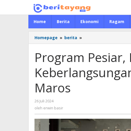
Lewati
ke
konten
Home
Berita
Ekonomi
Ragam
Homepage
»
berita
»
Program
Pesiar,
Pastikan
Program Pesiar, 
Keberlangsungan
UHC
Keberlangsunga
di
Kabupaten
Maros
Maros
26 Juli 2024
oleh
erwin
oleh
erwin basir
basir