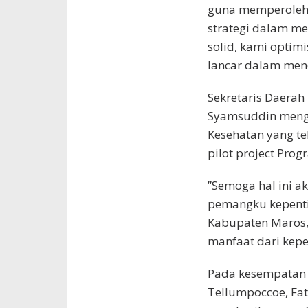
guna memperoleh
strategi dalam me
solid, kami optim
lancar dalam mend
Sekretaris Daerah
Syamsuddin mengu
Kesehatan yang t
pilot project Pro
”Semoga hal ini 
pemangku kepenti
Kabupaten Maros,
manfaat dari kepe
Pada kesempatan t
Tellumpoccoe, Fa