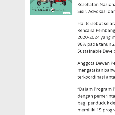
Kesehatan Nasiona
Sisir, Advokasi dan
Hal tersebut sel
Rencana Pembang
2020-2024 yang m
98% pada tahun 20
Sustainable Devel
Anggota Dewan Pe
mengatakan bahw
terkoordinasi ant
”Dalam Program PE
dengan pemerinta
bagi penduduk des
memiliki 15 progr