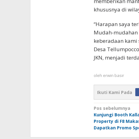
memberikan manfa
khususnya di wila
“Harapan saya ter
Mudah-mudahan d
keberadaan kami 
Desa Tellumpoccoe
JKN, menjadi terd
oleh
erwin basir
Ikuti Kami Pada
Navigasi
Pos sebelumnya
Kunjungi Booth Kall
pos
Property di F8 Maka
Dapatkan Promo Spe