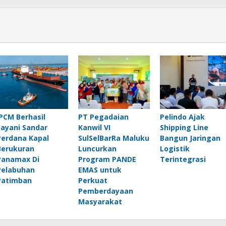
IPCM Berhasil
PT Pegadaian
Pelindo Ajak
Layani Sandar
Kanwil VI
Shipping Line
Perdana Kapal
SulSelBarRa Maluku
Bangun Jaringan
Berukuran
Luncurkan
Logistik
Panamax Di
Program PANDE
Terintegrasi
Pelabuhan
EMAS untuk
Patimban
Perkuat
Pemberdayaan
Masyarakat