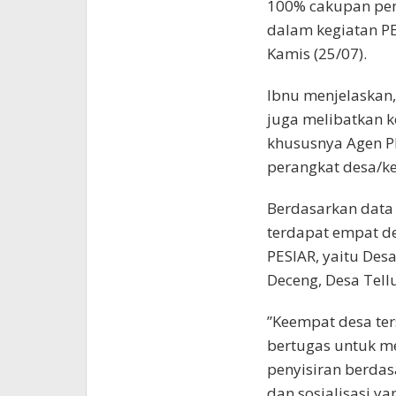
100% cakupan pen
dalam kegiatan P
Kamis (25/07).
Ibnu menjelaskan,
juga melibatkan k
khususnya Agen P
perangkat desa/ke
Berdasarkan data 
terdapat empat d
PESIAR, yaitu Des
Deceng, Desa Tel
”Keempat desa ter
bertugas untuk m
penyisiran berdas
dan sosialisasi ya