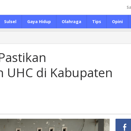
S
Sulsel
Gaya Hidup
Olahraga
Tips
Opini
Pastikan
n UHC di Kabupaten