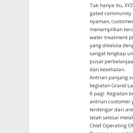
Tak hanya itu, XY
gated community 
nyaman, customer 
menampilkan kera
water treatment p
yang dikelola deng
sangat lengkap unt
pusat perbelanjaan
dan kesehatan.
Antrian panjang s
kegiatan Grand La
6 pagi. Kegiatan 
antrian customer 
terdengar dari ar
telah selesai mel
Chief Operating O