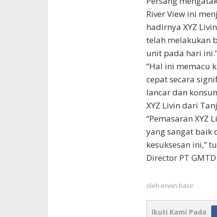
Persang mengatak
River View ini me
hadirnya XYZ Livi
telah melakukan b
unit pada hari ini.
“Hal ini memacu 
cepat secara signi
lancar dan konsum
XYZ Livin dari T
“Pemasaran XYZ Li
yang sangat baik 
kesuksesan ini,” 
Director PT GMTD
oleh
erwin basir
Ikuti Kami Pada