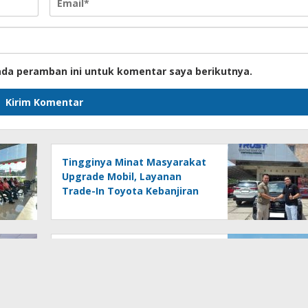
ada peramban ini untuk komentar saya berikutnya.
Tingginya Minat Masyarakat
Upgrade Mobil, Layanan
Trade-In Toyota Kebanjiran
Permintaan
IPCM Berhasil Layani Sandar
Perdana Kapal Berukuran
Panamax Di Pelabuhan
Patimban