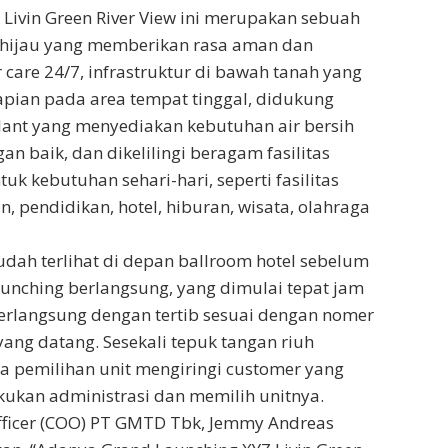
Z Livin Green River View ini merupakan sebuah
hijau yang memberikan rasa aman dan
care 24/7, infrastruktur di bawah tanah yang
pian pada area tempat tinggal, didukung
lant yang menyediakan kebutuhan air bersih
an baik, dan dikelilingi beragam fasilitas
uk kebutuhan sehari-hari, seperti fasilitas
, pendidikan, hotel, hiburan, wisata, olahraga
udah terlihat di depan ballroom hotel sebelum
unching berlangsung, yang dimulai tepat jam
berlangsung dengan tertib sesuai dengan nomer
yang datang. Sesekali tepuk tangan riuh
ea pemilihan unit mengiringi customer yang
akukan administrasi dan memilih unitnya.
fficer (COO) PT GMTD Tbk, Jemmy Andreas