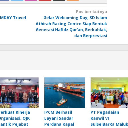
Pos berikutnya
EMDAY Travel
Gelar Welcoming Day, SD Islam
Athirah Racing Centre Siap Bentuk
Generasi Hafidz Qur’an, Berkahlak,
dan Berprestasi
Perkuat Kinerja
IPCM Berhasil
PT Pegadaian
Organisasi, OJK
Layani Sandar
Kanwil VI
Lantik Pejabat
Perdana Kapal
SulSelBarRa Malu