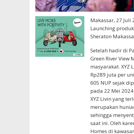
Makassar, 27 Jul
Launching produk X
Sheraton Makassar
Setelah hadir di P
Green River View 
masyarakat. XYZ L
Rp289 juta per uni
605 NUP sejak di
pada 22 Mei 2024 
XYZ Livin yang ter
merupakan hunian 
sehingga menyent
saat ini. Oleh karen
Homes di kawasan