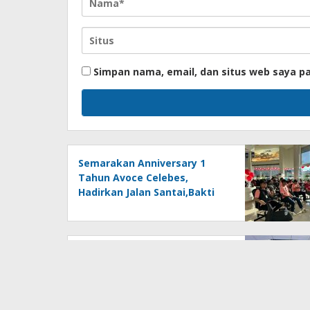
Simpan nama, email, dan situs web saya p
Semarakan Anniversary 1
Tahun Avoce Celebes,
Hadirkan Jalan Santai,Bakti
Sosial, dan Hiburan
Spektakuler di Bulukumba
Perkuat Kinerja Organisasi,
OJK Lantik Pejabat Baru