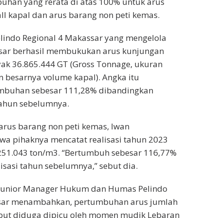
uhan yang rerata di atas 100% untuk arus
ll kapal dan arus barang non peti kemas.
elindo Regional 4 Makassar yang mengelola
ar berhasil membukukan arus kunjungan
nyak 36.865.444 GT (Gross Tonnage, ukuran
 besarnya volume kapal). Angka itu
mbuhan sebesar 111,28% dibandingkan
tahun sebelumnya.
rus barang non peti kemas, Iwan
a pihaknya mencatat realisasi tahun 2023
.251.043 ton/m3. “Bertumbuh sebesar 116,77%
isasi tahun sebelumnya,” sebut dia.
Junior Manager Hukum dan Humas Pelindo
sar menambahkan, pertumbuhan arus jumlah
ut diduga dipicu oleh momen mudik Lebaran