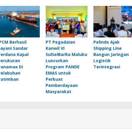
IPCM Berhasil
PT Pegadaian
Pelindo Ajak
Layani Sandar
Kanwil VI
Shipping Line
Perdana Kapal
SulSelBarRa Maluku
Bangun Jaringan
Berukuran
Luncurkan
Logistik
Panamax Di
Program PANDE
Terintegrasi
Pelabuhan
EMAS untuk
Patimban
Perkuat
Pemberdayaan
Masyarakat