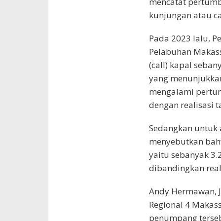
mencatat pertumb
kunjungan atau ca
Pada 2023 lalu, P
Pelabuhan Makass
(call) kapal seba
yang menunjukkan
mengalami pertu
dengan realisasi 
Sedangkan untuk a
menyebutkan bahw
yaitu sebanyak 3
dibandingkan real
Andy Hermawan, 
Regional 4 Makas
penumpang terseb