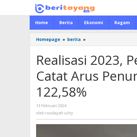
Lewati
ke
konten
Home
Berita
Ekonomi
Ragam
Homepage
»
berita
»
Realisasi
2023,
Pelabuhan
Realisasi 2023,
Makassar
Catat
Catat Arus Pen
Arus
Penumpang
Tumbuh
122,58%
122,58%
13 Februari 2024
oleh
rusdayah
oleh
rusdayah uchy
uchy