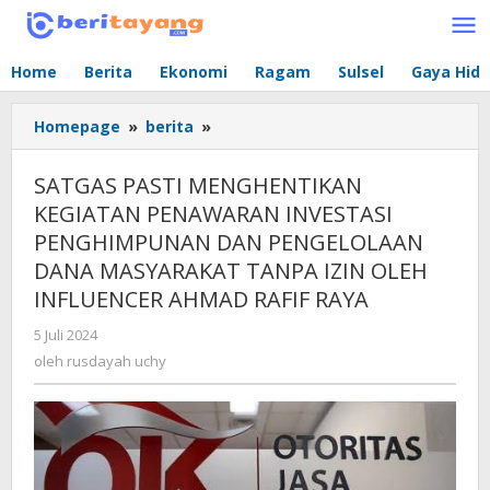
Lewati
ke
konten
Home
Berita
Ekonomi
Ragam
Sulsel
Gaya Hid
Homepage
»
berita
»
SATGAS
PASTI
MENGHENTIKAN
SATGAS PASTI MENGHENTIKAN
KEGIATAN
KEGIATAN PENAWARAN INVESTASI
PENAWARAN
PENGHIMPUNAN DAN PENGELOLAAN
INVESTASI
PENGHIMPUNAN
DANA MASYARAKAT TANPA IZIN OLEH
DAN
INFLUENCER AHMAD RAFIF RAYA
PENGELOLAAN
DANA
5 Juli 2024
oleh
rusdayah
MASYARAKAT
oleh
rusdayah uchy
uchy
TANPA
IZIN
OLEH
INFLUENCER
AHMAD