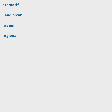
otomotif
Pendidikan
ragam
regional
religi
sulsel
tips
Uncategorized
video
copyrights @beritayang, by IT support
Redaksi
Pedoman Media Siber
Kontak
Bantuan
Ketentuan dan Kebijakan Privacy