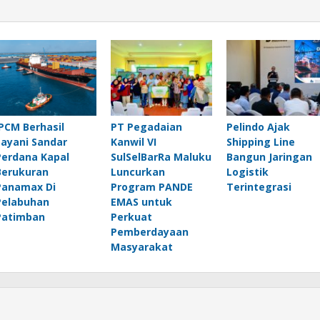
IPCM Berhasil
PT Pegadaian
Pelindo Ajak
Layani Sandar
Kanwil VI
Shipping Line
Perdana Kapal
SulSelBarRa Maluku
Bangun Jaringan
Berukuran
Luncurkan
Logistik
Panamax Di
Program PANDE
Terintegrasi
Pelabuhan
EMAS untuk
Patimban
Perkuat
Pemberdayaan
Masyarakat