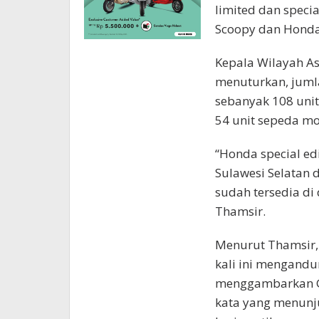
limited dan speci
Scoopy dan Honda
Kepala Wilayah As
menuturkan, jumla
sebanyak 108 unit
54 unit sepeda mo
“Honda special edi
Sulawesi Selatan 
sudah tersedia di 
Thamsir.
Menurut Thamsir, 
kali ini mengandu
menggambarkan G
kata yang menunju