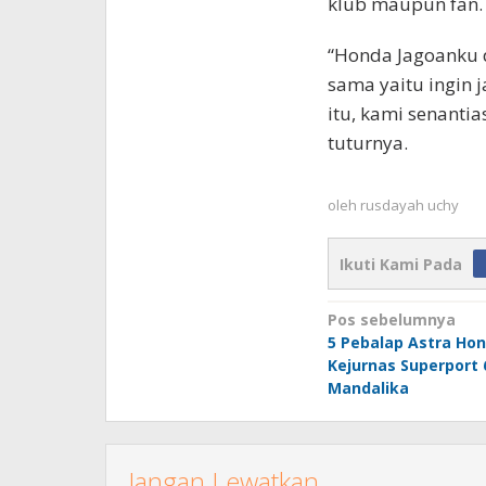
klub maupun fan.
“Honda Jagoanku
sama yaitu ingin 
itu, kami senanti
tuturnya.
oleh
rusdayah uchy
Ikuti Kami Pada
Navigasi
Pos sebelumnya
5 Pebalap Astra Ho
pos
Kejurnas Superport 
Mandalika
Jangan Lewatkan