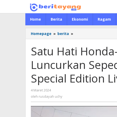
Lewati
ke
konten
Home
Berita
Ekonomi
Ragam
Homepage
»
berita
»
Satu
Hati
Honda-
Satu Hati Honda
PSM,
Asmo
Luncurkan Seped
Sulsel
Luncurkan
Sepeda
Special Edition 
Motor
Limited
dan
4 Maret 2024
oleh
Special
rusdayah
oleh
rusdayah uchy
Edition
uchy
Livery
PSM