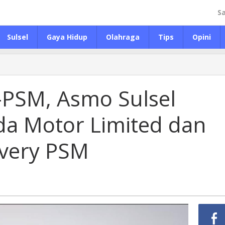
S
Sulsel
Gaya Hidup
Olahraga
Tips
Opini
-PSM, Asmo Sulsel
a Motor Limited dan
Livery PSM