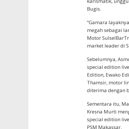
karismatik, unggu
Bugis.
“Gamara layaknya
megah sebagai lam
Motor SulselBarT
market leader di 
Sebelumnya, Asmo
special edition l
Edition, Ewako Edi
Thamsir, motor lim
diterima dengan b
Sementara itu, Ma
Kresna Murti men
special edition l
PSM Makassar.