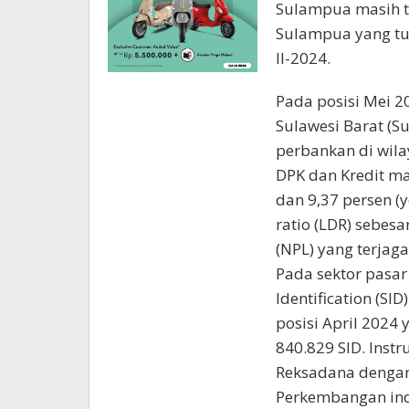
Sulampua masih t
Sulampua yang tum
II-2024.
Pada posisi Mei 20
Sulawesi Barat (Su
perbankan di wil
DPK dan Kredit ma
dan 9,37 persen (y
ratio (LDR) sebes
(NPL) yang terjaga
Pada sektor pasar
Identification (SI
posisi April 2024 
840.829 SID. Inst
Reksadana dengan
Perkembangan indu