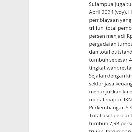
Sulampua juga tu
April 2024 (yoy). 
pembiayaan yang 
triliun, total pe
persen menjadi Rp
pergadaian tumbuh
dan total outstand
tumbuh sebesar 46
tingkat wanprestas
Sejalan dengan k
sektor jasa keuang
menunjukkan kiner
modal mapun IKN
Perkembangan Sek
Total aset perban
tumbuh 7,98 pers
triliun, terdiri d