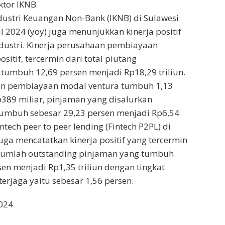
tor IKNB
ustri Keuangan Non-Bank (IKNB) di Sulawesi
il 2024 (yoy) juga menunjukkan kinerja positif
dustri. Kinerja perusahaan pembiayaan
tif, tercermin dari total piutang
umbuh 12,69 persen menjadi Rp18,29 triliun.
an pembiayaan modal ventura tumbuh 1,13
389 miliar, pinjaman yang disalurkan
tumbuh sebesar 29,23 persen menjadi Rp6,54
 fintech peer to peer lending (Fintech P2PL) di
uga mencatatkan kinerja positif yang tercermin
 jumlah outstanding pinjaman yang tumbuh
sen menjadi Rp1,35 triliun dengan tingkat
erjaga yaitu sebesar 1,56 persen.
2024