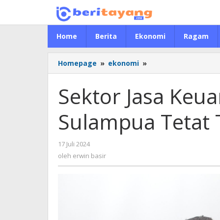
Lewati
ke
konten
Home
Berita
Ekonomi
Ragam
Homepage
»
ekonomi
»
Sektor
Jasa
Keuangan
Sektor Jasa Keua
Di
Wilayah
Sulampua Tetat T
Sulampua
Tetat
Terjaga
17 Juli 2024
oleh
Stabil
erwin
oleh
erwin basir
basir