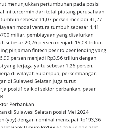
rut menunjukkan pertumbuhan pada posisi
Hal ini tercermin dari total piutang perusahaan
tumbuh sebesar 11,07 persen menjadi 41,27
mbiayaan modal ventura tumbuh sebesar 4,41
700 miliar, pembiayaan yang disalurkan
 sebesar 20,76 persen menjadi 15,03 triliun
ing pinjaman fintech peer to peer lending yang
,99 persen menjadi Rp3,56 triliun dengan
i yang terjaga yaitu sebesar 1,26 persen.
inerja di wilayah Sulampua, perkembangan
an di Sulawesi Selatan juga turut
ja positif baik di sektor perbankan, pasar
B.
tor Perbankan
kan di Sulawesi Selatan posisi Mei 2024
en (yoy) dengan nominal mencapai Rp193,36
ari aset Bank Umum Rp189,61 triliun dan aset