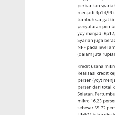
perbankan syaria
menjadi Rp14,99 
tumbuh sangat tin
penyaluran pembi
yoy menjadi Rp12,
Syariah juga bera
NPF pada level am
(dalam juta rupia
Kredit usaha mik
Realisasi kredit 
persen (yoy) menj
persen dari total
Selatan. Pertumbu
mikro 16,23 perse
sebesar 55,72 pers
UMKM telah disal