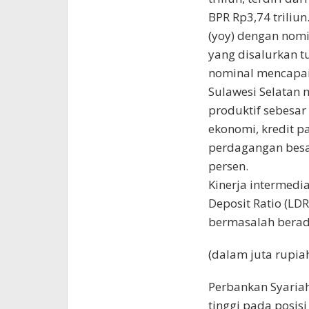
BPR Rp3,74 triliu
(yoy) dengan nomi
yang disalurkan t
nominal mencapai 
Sulawesi Selatan 
produktif sebesar 
ekonomi, kredit p
perdagangan besar
persen.
Kinerja intermedi
Deposit Ratio (LDR
bermasalah berada
(dalam juta rupia
Perbankan Syaria
tinggi pada posisi