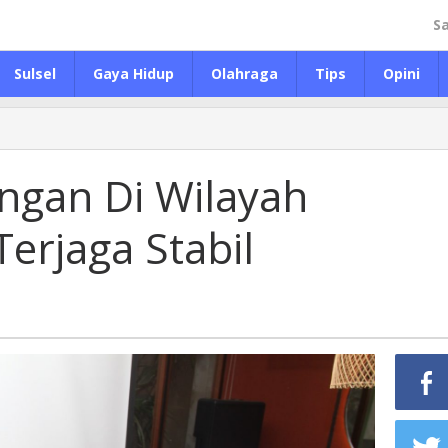
S
Sulsel
Gaya Hidup
Olahraga
Tips
Opini
ngan Di Wilayah
erjaga Stabil