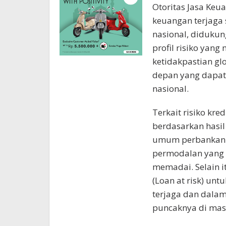
Otoritas Jasa Keua
keuangan terjaga 
nasional, didukung
profil risiko yan
ketidakpastian gl
depan yang dapat
nasional.
Terkait risiko kr
berdasarkan hasil 
umum perbankan d
permodalan yang 
memadai. Selain i
(Loan at risk) unt
terjaga dan dalam
puncaknya di mas