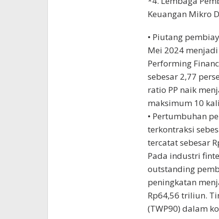
*4. Lembaga Pemb
Keuangan Mikro D
• Piutang pembia
Mei 2024 menjadi 
Performing Finan
sebesar 2,77 pers
ratio PP naik menj
maksimum 10 kali
• Pertumbuhan pe
terkontraksi sebe
tercatat sebesar Rp
Pada industri fint
outstanding pemb
peningkatan menja
Rp64,56 triliun. T
(TWP90) dalam kond