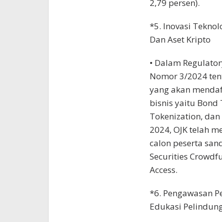
2,79 persen).
*5. Inovasi Teknol
Dan Aset Kripto
• Dalam Regulator
Nomor 3/2024 tent
yang akan mendaf
bisnis yaitu Bond 
Tokenization, dan 
2024, OJK telah m
calon peserta san
Securities Crowdf
Access.
*6. Pengawasan P
Edukasi Pelindu