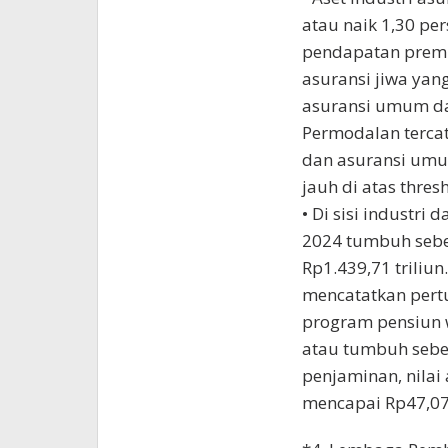
atau naik 1,30 per
pendapatan premi n
asuransi jiwa yan
asuransi umum da
Permodalan tercata
dan asuransi umum
jauh di atas thres
• Di sisi industri
2024 tumbuh sebes
Rp1.439,71 triliun
mencatatkan pert
program pensiun w
atau tumbuh sebe
penjaminan, nilai
mencapai Rp47,07 