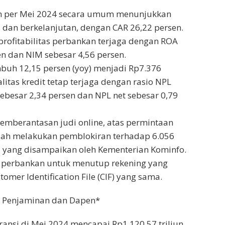
an per Mei 2024 secara umum menunjukkan
l dan berkelanjutan, dengan CAR 26,22 persen.
t profitabilitas perbankan terjaga dengan ROA
en dan NIM sebesar 4,56 persen.
mbuh 12,15 persen (yoy) menjadi Rp7.376
alitas kredit tetap terjaga dengan rasio NPL
ebesar 2,34 persen dan NPL net sebesar 0,79
pemberantasan judi online, atas permintaan
elah melakukan pemblokiran terhadap 6.056
a yang disampaikan oleh Kementerian Kominfo.
 perbankan untuk menutup rekening yang
mer Identification File (CIF) yang sama.
n, Penjaminan dan Dapen*
uransi di Mei 2024 mencapai Rp1.120,57 triliun