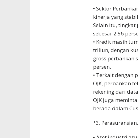
• Sektor Perbank
kinerja yang stabi
Selain itu, tingka
sebesar 2,56 pers
• Kredit masih tu
triliun, dengan ku
gross perbankan s
persen.
• Terkait dengan 
OJK, perbankan t
rekening dari dat
OJK juga meminta
berada dalam Custo
*3. Perasuransia
• Aset industri as