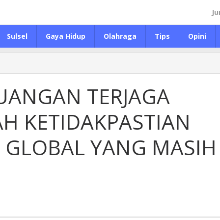
Ju
Sulsel
Gaya Hidup
Olahraga
Tips
Opini
EUANGAN TERJAGA
AH KETIDAKPASTIAN
 GLOBAL YANG MASIH