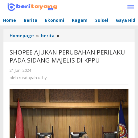
Lewati
ke
konten
Home
Berita
Ekonomi
Ragam
Sulsel
Gaya Hid
Homepage
»
berita
»
SHOPEE
AJUKAN
PERUBAHAN
SHOPEE AJUKAN PERUBAHAN PERILAKU
PERILAKU
PADA SIDANG MAJELIS DI KPPU
PADA
SIDANG
21 Juni 2024
oleh
MAJELIS
rusdayah
oleh
rusdayah uchy
DI
uchy
KPPU