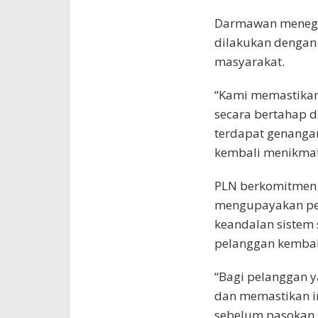
Darmawan menega
dilakukan denga
masyarakat.
“Kami memastikan
secara bertahap d
terdapat genangan
kembali menikmati
PLN berkomitmen 
mengupayakan pen
keandalan sistem 
pelanggan kembali
“Bagi pelanggan y
dan memastikan i
sebelum pasokan l