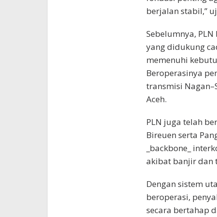
berjalan stabil,” 
Sebelumnya, PLN 
yang didukung ca
memenuhi kebutuh
Beroperasinya pem
transmisi Nagan–Si
Aceh.
PLN juga telah be
Bireuen serta Pa
_backbone_ inter
akibat banjir dan 
Dengan sistem uta
beroperasi, penyal
secara bertahap d