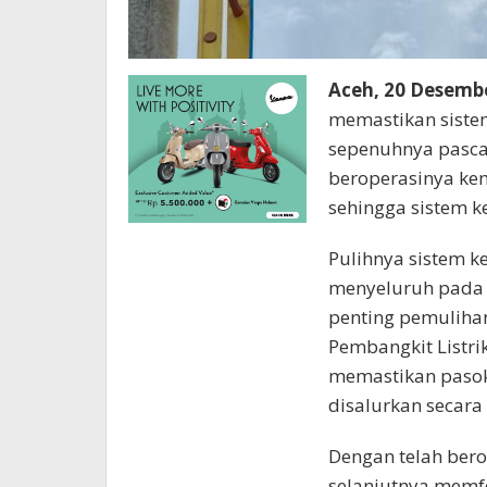
Aceh, 20 Desemb
memastikan sistem 
sepenuhnya pasca
beroperasinya kem
sehingga sistem k
Pulihnya sistem k
menyeluruh pada 
penting pemuliha
Pembangkit Listr
memastikan pasoka
disalurkan secara
Dengan telah bero
selanjutnya memf