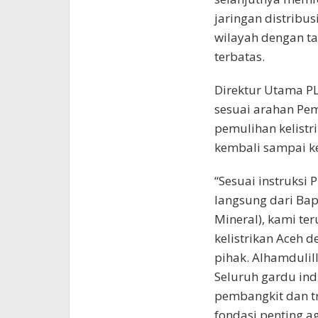
jaringan distribus
wilayah dengan ta
terbatas.
Direktur Utama 
sesuai arahan Pe
pemulihan kelistr
kembali sampai k
“Sesuai instruksi
langsung dari Ba
Mineral), kami t
kelistrikan Aceh 
pihak. Alhamdulilla
Seluruh gardu in
pembangkit dan tr
fondasi penting a