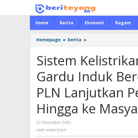
Lewati
ke
konten
Home
Berita
Ekonomi
Ragam
Homepage
»
berita
»
Sistem
Kelistrikan
Aceh
Sistem Kelistrik
Pulih,
Seluruh
Gardu Induk Ber
Gardu
Induk
Beroperasi
PLN Lanjutkan Pe
Normal,
Kini
Hingga ke Masya
PLN
Lanjutkan
Pemulihan
21 Desember 2025
oleh
Distribusi
erwin
oleh
erwin basir
Hingga
basir
ke