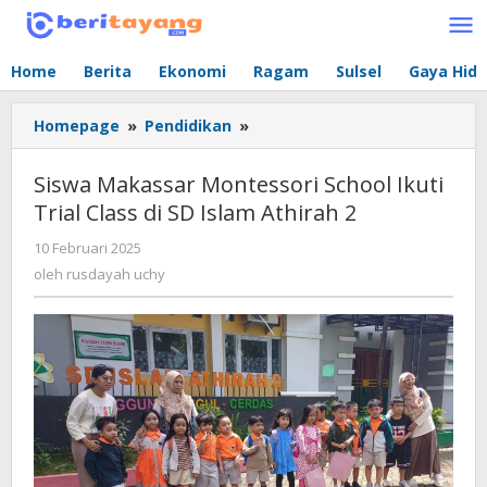
Lewati
ke
konten
Home
Berita
Ekonomi
Ragam
Sulsel
Gaya Hid
Homepage
»
Pendidikan
»
Siswa
Makassar
Montessori
Siswa Makassar Montessori School Ikuti
School
Trial Class di SD Islam Athirah 2
Ikuti
Trial
10 Februari 2025
oleh
Class
rusdayah
oleh
rusdayah uchy
di
uchy
SD
Islam
Athirah
2