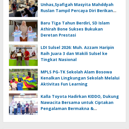
Unhas,Syafigah Masyita Mahddyah
Ruslan Tampil Percaya Diri Berikan
Edukasi Pencegahan Stunting Sejak
Dini Bagi Ibu Hamil
Baru Tiga Tahun Berdiri, SD Islam
Athirah Bone Sukses Bukukan
Deretan Prestasi
LDI Sulsel 2026: Muh. Azzam Haripin
Raih Juara 3 dan Wakili Sulsel ke
Tingkat Nasional
MPLS PG-TK Sekolah Alam Bosowa
Kenalkan Lingkungan Sekolah Melalui
Aktivitas Fun Learning
Kalla Toyota Hadirkan KIDDO, Dukung
Nawacita Bersama untuk Ciptakan
Pengalaman Bermakna &
Menyenangkan bagi Anak dan
Keluarga