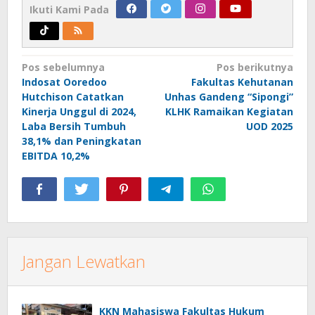
Ikuti Kami Pada
Navigasi
Pos sebelumnya
Pos berikutnya
Indosat Ooredoo
Fakultas Kehutanan
pos
Hutchison Catatkan
Unhas Gandeng “Sipongi”
Kinerja Unggul di 2024,
KLHK Ramaikan Kegiatan
Laba Bersih Tumbuh
UOD 2025
38,1% dan Peningkatan
EBITDA 10,2%
Jangan Lewatkan
KKN Mahasiswa Fakultas Hukum