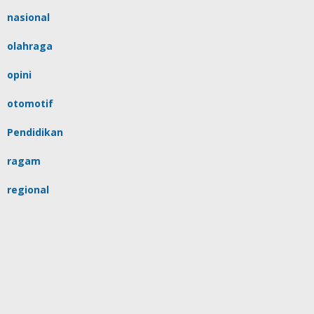
nasional
olahraga
opini
otomotif
Pendidikan
ragam
regional
religi
sulsel
tips
Uncategorized