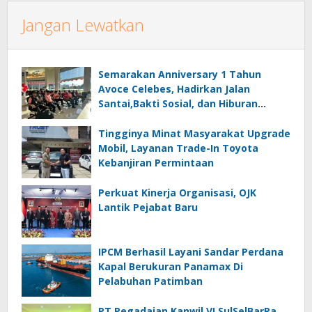
Jangan Lewatkan
Semarakan Anniversary 1 Tahun
Avoce Celebes, Hadirkan Jalan
Santai,Bakti Sosial, dan Hiburan
Spektakuler di Bulukumba
Tingginya Minat Masyarakat Upgrade
Mobil, Layanan Trade-In Toyota
Kebanjiran Permintaan
Perkuat Kinerja Organisasi, OJK
Lantik Pejabat Baru
IPCM Berhasil Layani Sandar Perdana
Kapal Berukuran Panamax Di
Pelabuhan Patimban
PT Pegadaian Kanwil VI SulSelBarRa