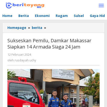
Lewati
ke
konten
Home
Berita
Ekonomi
Ragam
Sulsel
Gaya Hid
Homepage
»
berita
»
Sukseskan
Pemilu,
Damkar
Sukseskan Pemilu, Damkar Makassar
Makassar
Siapkan 14 Armada Siaga 24 Jam
Siapkan
14
12 Februari 2024
oleh
Armada
rusdayah
oleh
rusdayah uchy
Siaga
uchy
24
Jam