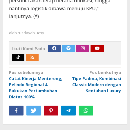
personel akan tetap berada dilokasi, hingga
nantinya logistik dibawa menuju KPU,”
lanjutnya. (*)
oleh
rusdayah uchy
Ikuti Kami Pada
Navigasi
Pos sebelumnya
Pos berikutnya
Catat Kinerja Mentereng,
Tipe Padma, Kombinasi
pos
Pelindo Regional 4
Classic Modern dengan
Bukukan Pertumbuhan
Sentuhan Luxury
Diatas 100%