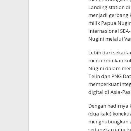
Landing station di
menjadi gerbang 
milik Papua Nugin
internasional SEA-
Nugini melalui Va
Lebih dari sekadar
mencerminkan kola
Nugini dalam mem
Telin dan PNG Da
memperkuat integr
digital di Asia-Pasi
Dengan hadirnya ka
(dua kaki) konekti
menghubungkan wi
sedangkan jalur 