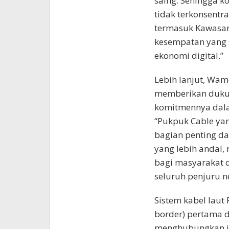
saing. Sehingga k
tidak terkonsentra
termasuk Kawasan
kesempatan yang
ekonomi digital.”
Lebih lanjut, Wa
memberikan dukun
komitmennya dalam
“Pukpuk Cable ya
bagian penting d
yang lebih andal
bagi masyarakat 
seluruh penjuru n
Sistem kabel laut
border) pertama d
menghubungkan ja