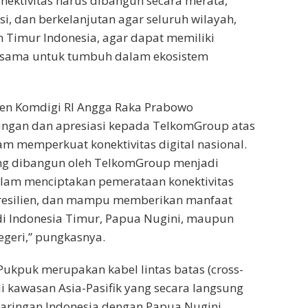
onektivitas harus dibangun secara merata,
si, dan berkelanjutan agar seluruh wilayah,
 Timur Indonesia, agar dapat memiliki
 sama untuk tumbuh dalam ekosistem
men Komdigi RI Angga Raka Prabowo
gan dan apresiasi kepada TelkomGroup atas
 memperkuat konektivitas digital nasional.
ng dibangun oleh TelkomGroup menjadi
alam menciptakan pemerataan konektivitas
, resilien, dan mampu memberikan manfaat
di Indonesia Timur, Papua Nugini, maupun
egeri,” pungkasnya.
 Pukpuk merupakan kabel lintas batas (cross-
i kawasan Asia-Pasifik yang secara langsung
ringan Indonesia dengan Papua Nugini.