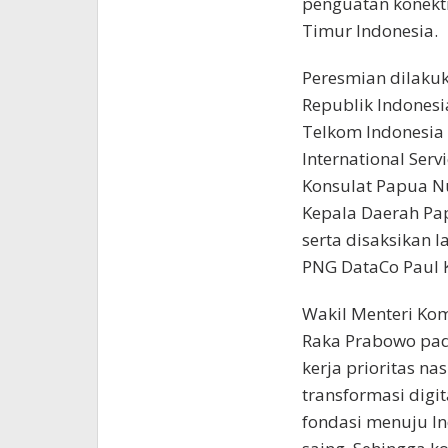
penguatan konekti
Timur Indonesia.
Peresmian dilakuk
Republik Indones
Telkom Indonesia 
International Ser
Konsulat Papua N
Kepala Daerah Papu
serta disaksikan 
PNG DataCo Paul 
Wakil Menteri Kom
Raka Prabowo pa
kerja prioritas n
transformasi dig
fondasi menuju In