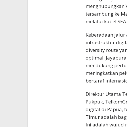
menghubungkan Va
tersambung ke Man
melalui kabel SEA
Keberadaan jalur a
infrastruktur digi
diversity route y
optimal. Jayapura,
mendukung pertum
meningkatkan pelu
bertaraf internasi
Direktur Utama T
Pukpuk, TelkomGr
digital di Papua,
Timur adalah bagia
Ini adalah wujud