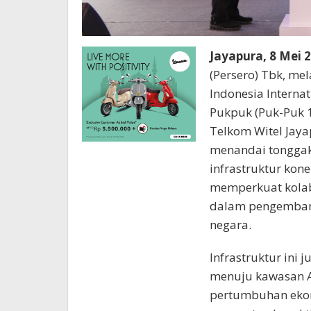
Jayapura, 8 Mei 
(Persero) Tbk, me
Indonesia Internat
Pukpuk (Puk-Puk 1
Telkom Witel Jaya
menandai tongga
infrastruktur kone
memperkuat kolab
dalam pengembanga
negara.
Infrastruktur ini
menuju kawasan A
pertumbuhan ekono