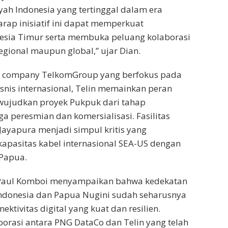
yah Indonesia yang tertinggal dalam era
arap inisiatif ini dapat memperkuat
nesia Timur serta membuka peluang kolaborasi
 regional maupun global,” ujar Dian.
g company TelkomGroup yang berfokus pada
nis internasional, Telin memainkan peran
wujudkan proyek Pukpuk dari tahap
a peresmian dan komersialisasi. Fasilitas
 Jayapura menjadi simpul kritis yang
pasitas kabel internasional SEA-US dengan
 Papua.
Paul Komboi menyampaikan bahwa kedekatan
Indonesia dan Papua Nugini sudah seharusnya
ektivitas digital yang kuat dan resilien.
orasi antara PNG DataCo dan Telin yang telah