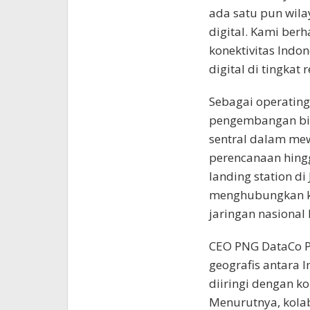
ada satu pun wila
digital. Kami berh
konektivitas Indo
digital di tingkat
Sebagai operatin
pengembangan bis
sentral dalam me
perencanaan hingg
landing station di
menghubungkan ka
jaringan nasional
CEO PNG DataCo 
geografis antara 
diiringi dengan kon
Menurutnya, kolab