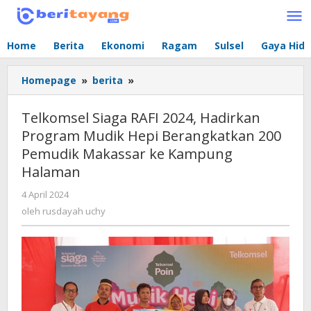
Lewati
ke
konten
Home
Berita
Ekonomi
Ragam
Sulsel
Gaya Hid
Homepage
»
berita
»
Telkomsel
Siaga
RAFI
Telkomsel Siaga RAFI 2024, Hadirkan
2024,
Program Mudik Hepi Berangkatkan 200
Hadirkan
Pemudik Makassar ke Kampung
Program
Mudik
Halaman
Hepi
4 April 2024
oleh
Berangkatkan
rusdayah
oleh
rusdayah uchy
200
uchy
Pemudik
Makassar
ke
Kampung
Halaman