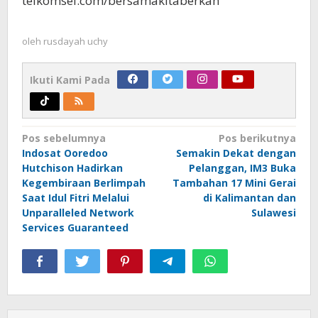
telkomsel.com/bersamakitaberkah
oleh
rusdayah uchy
Ikuti Kami Pada
Navigasi
Pos sebelumnya
Pos berikutnya
Indosat Ooredoo
Semakin Dekat dengan
pos
Hutchison Hadirkan
Pelanggan, IM3 Buka
Kegembiraan Berlimpah
Tambahan 17 Mini Gerai
Saat Idul Fitri Melalui
di Kalimantan dan
Unparalleled Network
Sulawesi
Services Guaranteed