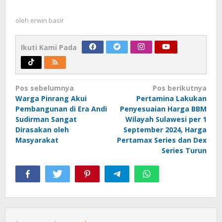
oleh
erwin basir
Ikuti Kami Pada
Navigasi
Pos sebelumnya
Pos berikutnya
Warga Pinrang Akui
Pertamina Lakukan
pos
Pembangunan di Era Andi
Penyesuaian Harga BBM
Sudirman Sangat
Wilayah Sulawesi per 1
Dirasakan oleh
September 2024, Harga
Masyarakat
Pertamax Series dan Dex
Series Turun