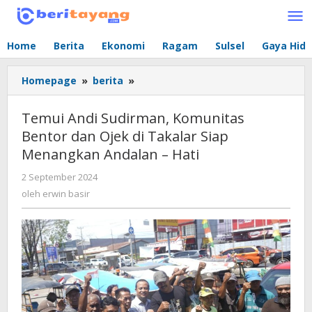
Lewati
ke
konten
Home
Berita
Ekonomi
Ragam
Sulsel
Gaya Hid
Homepage
»
berita
»
Temui
Andi
Sudirman,
Temui Andi Sudirman, Komunitas
Komunitas
Bentor dan Ojek di Takalar Siap
Bentor
Menangkan Andalan – Hati
dan
Ojek
2 September 2024
oleh
di
erwin
oleh
erwin basir
Takalar
basir
Siap
Menangkan
Andalan
-
Hati