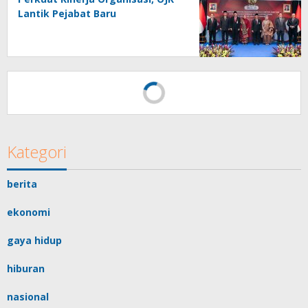
Lantik Pejabat Baru
IPCM Berhasil Layani Sandar
Perdana Kapal Berukuran
Panamax Di Pelabuhan Patimban
PT Pegadaian Kanwil VI
SulSelBarRa Maluku Luncurkan
Program PANDE EMAS untuk
Perkuat Pemberdayaan
Masyarakat
Kategori