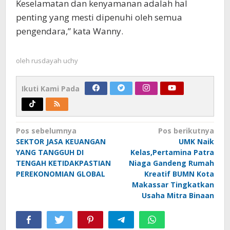
Keselamatan dan kenyamanan adalah hal
penting yang mesti dipenuhi oleh semua
pengendara,” kata Wanny.
oleh
rusdayah uchy
Ikuti Kami Pada
Navigasi
Pos sebelumnya
Pos berikutnya
SEKTOR JASA KEUANGAN
UMK Naik
pos
YANG TANGGUH DI
Kelas,Pertamina Patra
TENGAH KETIDAKPASTIAN
Niaga Gandeng Rumah
PEREKONOMIAN GLOBAL
Kreatif BUMN Kota
Makassar Tingkatkan
Usaha Mitra Binaan