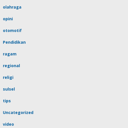
berita
ekonomi
gaya hidup
hiburan
nasional
olahraga
opini
otomotif
Pendidikan
ragam
regional