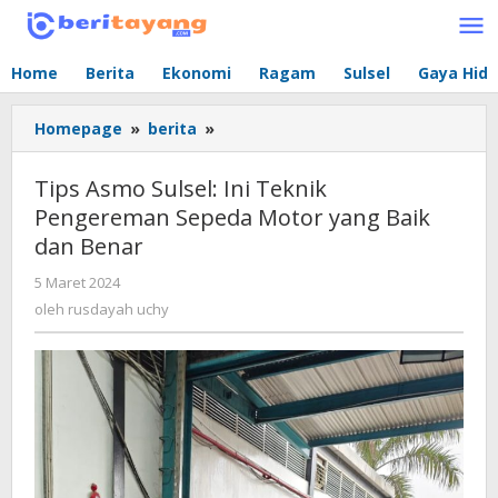
Lewati
ke
konten
Home
Berita
Ekonomi
Ragam
Sulsel
Gaya Hid
Homepage
»
berita
»
Tips
Asmo
Sulsel:
Tips Asmo Sulsel: Ini Teknik
Ini
Pengereman Sepeda Motor yang Baik
Teknik
dan Benar
Pengereman
Sepeda
5 Maret 2024
oleh
Motor
rusdayah
oleh
rusdayah uchy
yang
uchy
Baik
dan
Benar