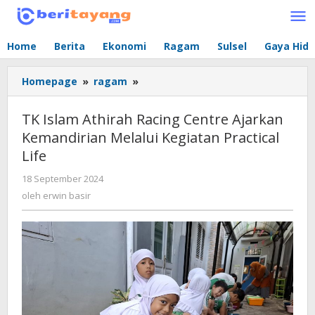
Lewati
ke
konten
Home
Berita
Ekonomi
Ragam
Sulsel
Gaya Hid
Homepage
»
ragam
»
TK
Islam
Athirah
TK Islam Athirah Racing Centre Ajarkan
Racing
Kemandirian Melalui Kegiatan Practical
Centre
Life
Ajarkan
Kemandirian
18 September 2024
oleh
Melalui
erwin
oleh
erwin basir
Kegiatan
basir
Practical
Life