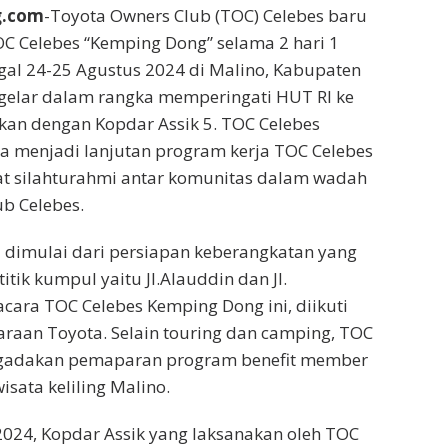
g.com
-Toyota Owners Club (TOC) Celebes baru
C Celebes “Kemping Dong” selama 2 hari 1
al 24-25 Agustus 2024 di Malino, Kabupaten
igelar dalam rangka memperingati HUT RI ke
kan dengan Kopdar Assik 5. TOC Celebes
a menjadi lanjutan program kerja TOC Celebes
 silahturahmi antar komunitas dalam wadah
b Celebes.
ni dimulai dari persiapan keberangkatan yang
itik kumpul yaitu Jl.Alauddin dan Jl.
acara TOC Celebes Kemping Dong ini, diikuti
daraan Toyota. Selain touring dan camping, TOC
ngadakan pemaparan program benefit member
sata keliling Malino.
024, Kopdar Assik yang laksanakan oleh TOC