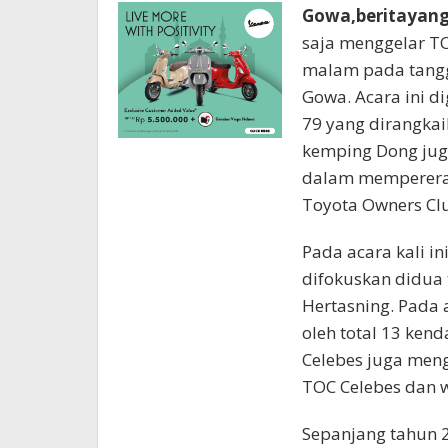
Gowa,beritayan
saja menggelar TO
malam pada tangg
Gowa. Acara ini d
79 yang dirangkai
kemping Dong jug
dalam mempererat
Toyota Owners Clu
Pada acara kali i
difokuskan didua t
Hertasning. Pada 
oleh total 13 ken
Celebes juga me
TOC Celebes dan wi
Sepanjang tahun 2