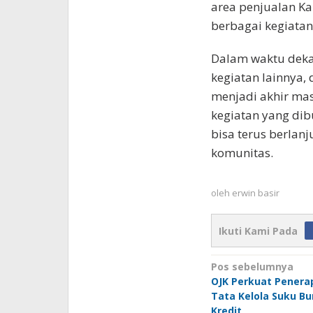
area penjualan Ka
berbagai kegiatan
Dalam waktu deka
kegiatan lainnya,
menjadi akhir mas
kegiatan yang dib
bisa terus berlan
komunitas.
oleh
erwin basir
Ikuti Kami Pada
Navigasi
Pos sebelumnya
OJK Perkuat Penerap
pos
Tata Kelola Suku B
Kredit