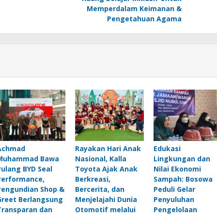
Memperdalam Keimanan &
Pengetahuan Agama
Achmad
Rayakan Hari Anak
Edukasi
Muhammad Bawa
Nasional, Kalla
Lingkungan dan
Pulang BYD Seal
Toyota Ajak Anak
Nilai Ekonomi
Performance,
Berkreasi,
Sampah: Bosowa
Pengundian Shop &
Bercerita, dan
Peduli Gelar
Greet Berlangsung
Menjelajahi Dunia
Penyuluhan
Transparan dan
Otomotif melalui
Pengelolaan