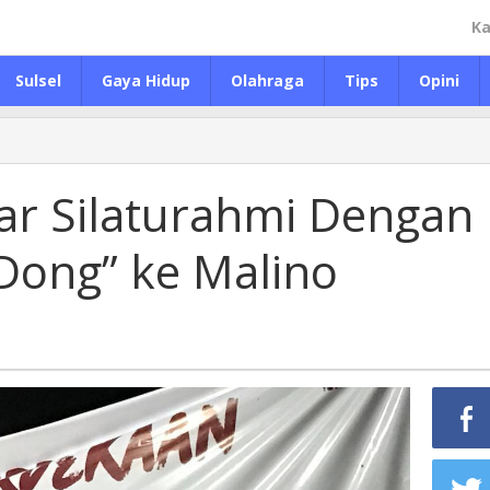
Ka
Sulsel
Gaya Hidup
Olahraga
Tips
Opini
ar Silaturahmi Dengan
Dong” ke Malino