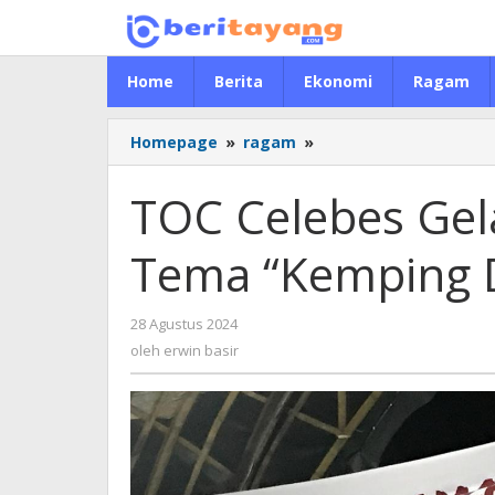
Lewati
ke
konten
Home
Berita
Ekonomi
Ragam
Homepage
»
ragam
»
TOC
Celebes
Gelar
TOC Celebes Gel
Silaturahmi
Dengan
Tema “Kemping 
Tema
“Kemping
Dong”
28 Agustus 2024
oleh
ke
erwin
oleh
erwin basir
Malino
basir